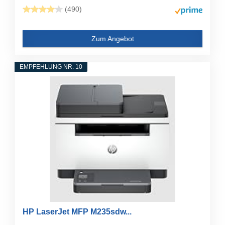
(490)
Zum Angebot
EMPFEHLUNG NR. 10
HP LaserJet MFP M235sdw...