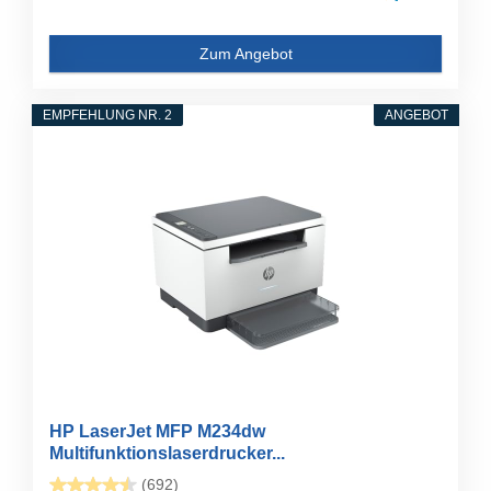
Zum Angebot
EMPFEHLUNG NR. 2
ANGEBOT
HP LaserJet MFP M234dw
Multifunktionslaserdrucker...
(692)