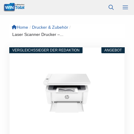
Zum
M
Inhalt
springen
Home
/
Drucker & Zubehör
/
Laser Scanner Drucker –...
VERGLEICHSSIEGER DER REDAKTION
ANGEBOT