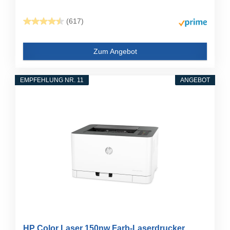
(617)
Zum Angebot
EMPFEHLUNG NR. 11
ANGEBOT
HP Color Laser 150nw Farb-Laserdrucker