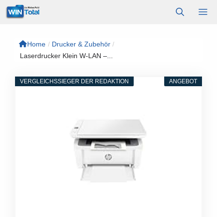
Zum
M
Inhalt
springen
Home
/
Drucker & Zubehör
/
Laserdrucker Klein W-LAN –...
VERGLEICHSSIEGER DER REDAKTION
ANGEBOT