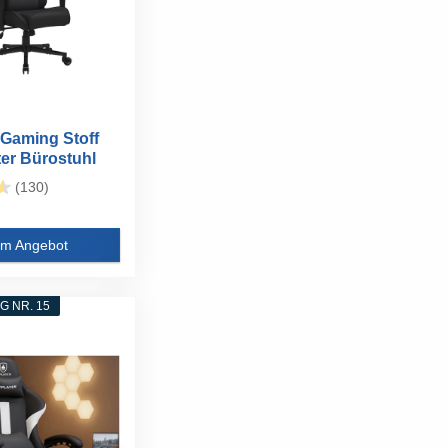
Gaming Stoff
ter Bürostuhl
(130)
m Angebot
 NR. 15