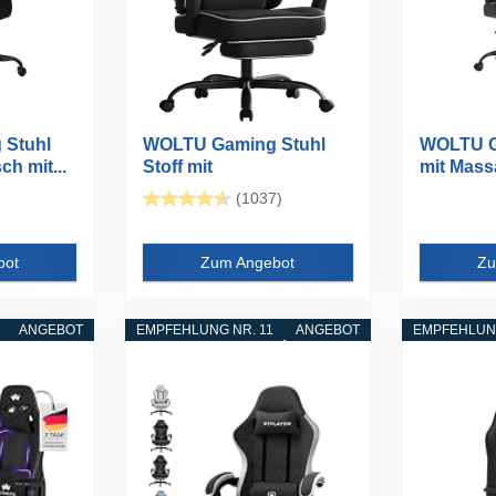
 Stuhl
WOLTU Gaming Stuhl
WOLTU G
h mit...
Stoff mit
mit Mass
Bequemlichkeit...
(1037)
bot
Zum Angebot
Zu
ANGEBOT
EMPFEHLUNG NR. 11
ANGEBOT
EMPFEHLUNG