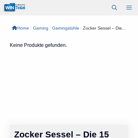
Zum
M
Inhalt
springen
Home
/
Gaming
/
Gamingstühle
/
Zocker Sessel – Die...
Keine Produkte gefunden.
Zocker Sessel – Die 15