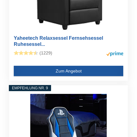
Yaheetech Relaxsessel Fernsehsessel
Ruhesessel...
(1229)
Zum Angebot
EMPFEHLUNG NR. 9