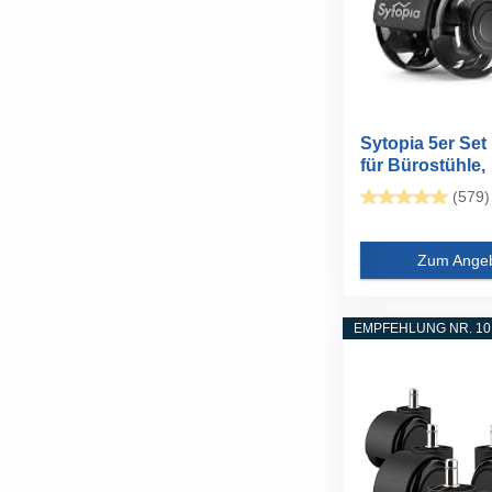
Sytopia 5er Set
für Bürostühle,
Perfekte...
(579)
Zum Ange
EMPFEHLUNG NR. 10