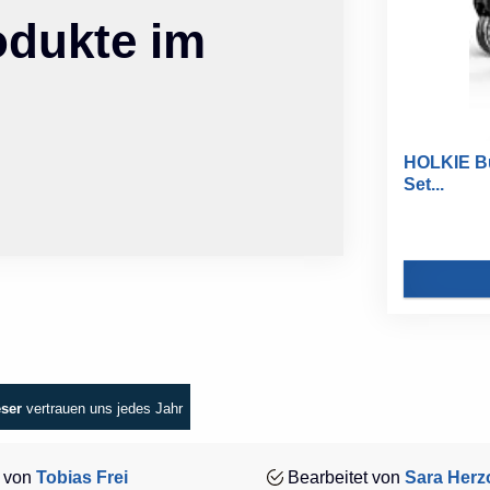
odukte im
HOLKIE Bü
Set...
eser
vertrauen uns jedes Jahr
 von
Tobias Frei
Bearbeitet von
Sara Herz