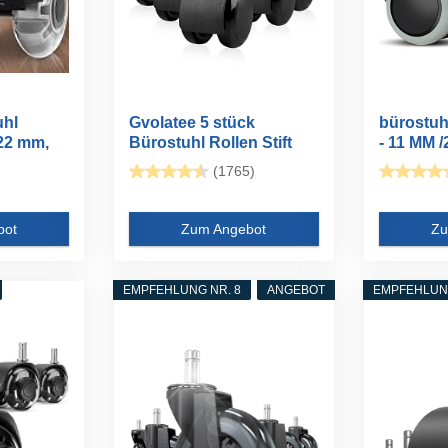
uhl
Gvolatee 5 stück
bürostuhl
22 mm,
Bürostuhl Rollen Stift
- 11 MM /
11MM X...
(1765)
bot
Zum Angebot
Zu
EMPFEHLUNG NR. 8
ANGEBOT
EMPFEHLUNG