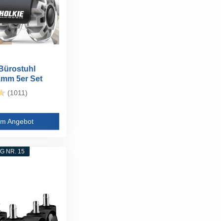
Bürostuhl
1mm 5er Set
mi...
(1011)
m Angebot
 NR. 15