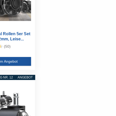
l Rollen 5er Set
m, Leise...
(50)
m Angebot
 NR. 12
ANGEBOT