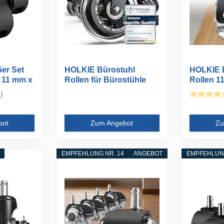
er Set
HOLKIE Bürostuhl
HOLKIE 
n 11 mm x
Rollen für Bürostühle
Rollen 1
5er-Set...
Grau Gum
)
bot
Zum Angebot
Zu
EMPFEHLUNG NR. 14
ANGEBOT
EMPFEHLUNG