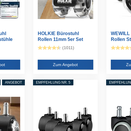
uhl
HOLKIE Bürostuhl
WEWILL 
stühle
Rollen 11mm 5er Set
Rollen St
Grau Gummi...
300 kg...
(1011)
bot
Zum Angebot
Zu
ANGEBOT
EMPFEHLUNG NR. 5
EMPFEHLUNG