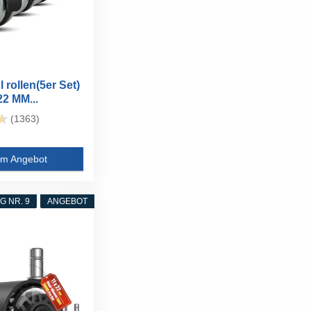
 rollen(5er Set)
22 MM...
(1363)
m Angebot
 NR. 9
ANGEBOT