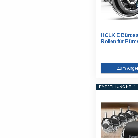
HOLKIE Bürost
Rollen für Büro
5er-Set...
Zum Ange
EMPFEHLUNG NR. 4