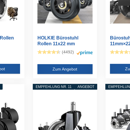
 Rollen
HOLKIE Bürostuhl
Bürostuh
Rollen 11x22 mm
11mm×22m
Schwarz...
(4492)
bot
Zu
Zum Angebot
EMPFEHLUNG NR. 11
ANGEBOT
EMPFEHLUNG