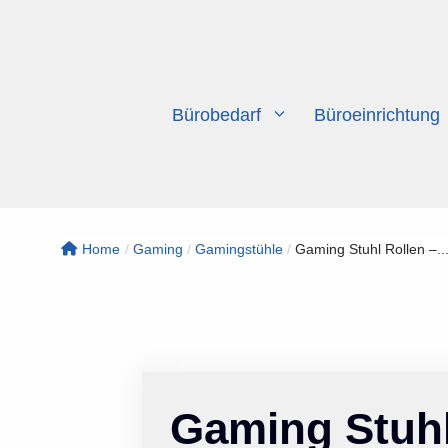
Zum
Inhalt
springen
Bürobedarf
Büroeinrichtung
Home
/
Gaming
/
Gamingstühle
/
Gaming Stuhl Rollen –..
Gaming Stuhl