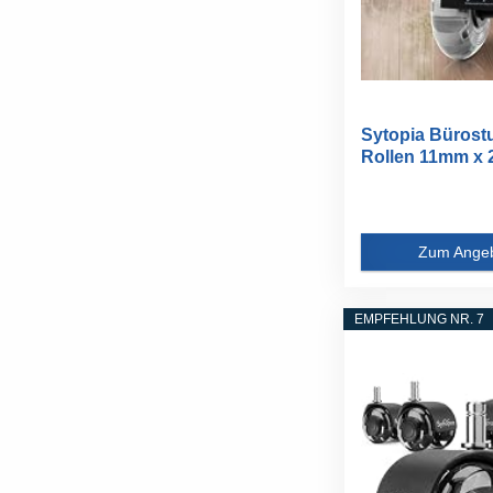
Sytopia Bürost
Rollen 11mm x 
5er Set...
Zum Ange
EMPFEHLUNG NR. 7