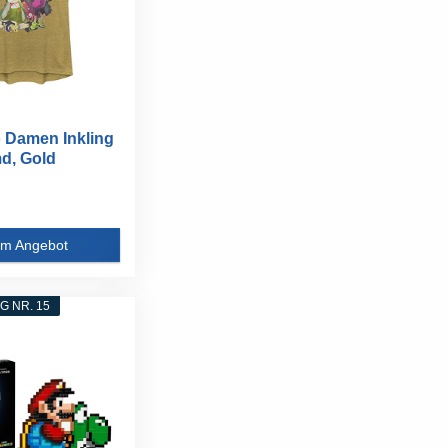
 Damen Inkling
d, Gold
.
m Angebot
 NR. 15