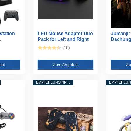
station
LED Mouse Adaptor Duo
Jumanji:
.
Pack for Left and Right
Dschung
Hand...
(10)
bot
Zum Angebot
Zu
EMPFEHLUNG NR. 5
EMPFEHLUNG