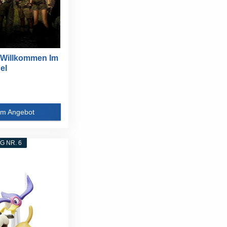
 Willkommen Im
el
m Angebot
 NR. 6