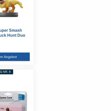
Super Smash
Duck Hunt Duo
m Angebot
 NR. 9