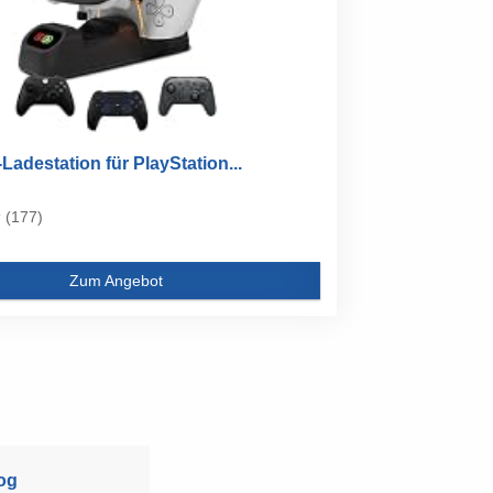
-Ladestation für PlayStation...
(177)
Zum Angebot
og