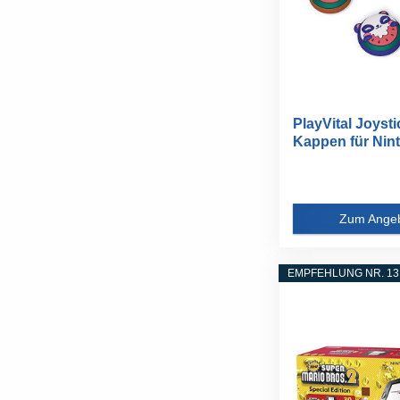
PlayVital Joyst
Kappen für Nint
Zum Ange
EMPFEHLUNG NR. 13