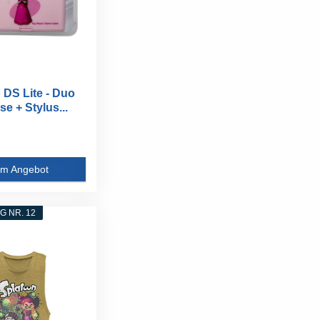
 DS Lite - Duo
e + Stylus...
m Angebot
 NR. 12