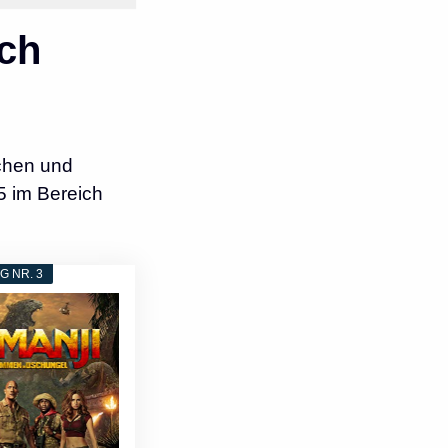
ch
chen und
5 im Bereich
 NR. 3