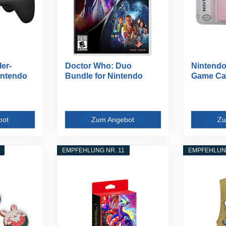
er-
Doctor Who: Duo
Nintendo
intendo
Bundle for Nintendo
Game Cas
Switch
bot
Zum Angebot
Zu
EMPFEHLUNG NR. 11
EMPFEHLUNG