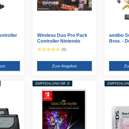
ntroller
Wireless Duo Pro Pack
amiibo 
Controller Nintendo
Bros. - 
Switch...
(8)
bot
Zum Angebot
Zu
EMPFEHLUNG NR. 8
EMPFEHLUNG