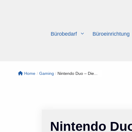
Zum
Inhalt
springen
Bürobedarf
Büroeinrichtung
Home
/
Gaming
/
Nintendo Duo – Die...
Nintendo Duo