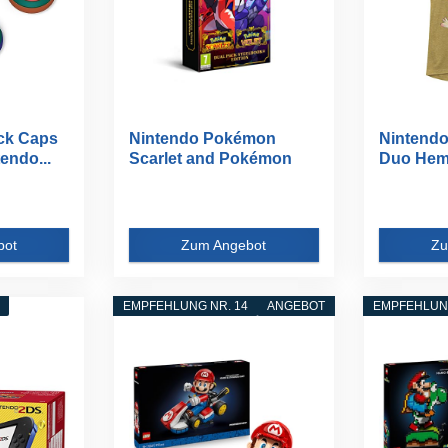
ick Caps
Nintendo Pokémon
Nintendo
endo...
Scarlet and Pokémon
Duo Hem
Violet...
Heather..
bot
Zum Angebot
Zu
EMPFEHLUNG NR. 14
ANGEBOT
EMPFEHLUNG