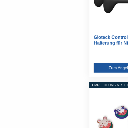
Gioteck Controll
Halterung für N
Switch...
Zum Ange
EMPFEHLUNG NR. 10