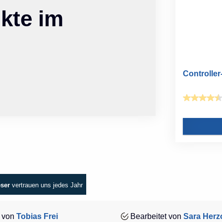
kte im
Controller
eser
vertrauen uns jedes Jahr
 von
Tobias Frei
Bearbeitet von
Sara Herz