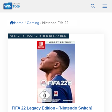
Zum
M
Inhalt
springen
Home
/
Gaming
/
Nintendo Fifa 22 –...
VERGLEICHSSIEGER DER REDAKTION
FIFA 22 Legacy Edition - [Nintendo Switch]