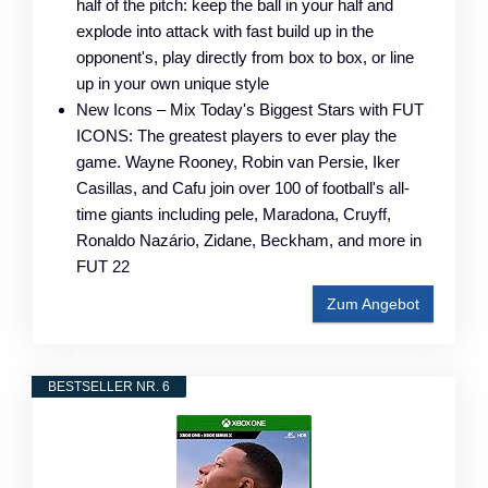
half of the pitch: keep the ball in your half and
explode into attack with fast build up in the
opponent's, play directly from box to box, or line
up in your own unique style
New Icons – Mix Today's Biggest Stars with FUT
ICONS: The greatest players to ever play the
game. Wayne Rooney, Robin van Persie, Iker
Casillas, and Cafu join over 100 of football's all-
time giants including pele, Maradona, Cruyff,
Ronaldo Nazário, Zidane, Beckham, and more in
FUT 22
Zum Angebot
BESTSELLER NR. 6