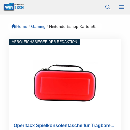
Zum
M
Inhalt
springen
Home
/
Gaming
/
Nintendo Eshop Karte 5€...
VERGLEICHSSIEGER DER REDAKTION
Operitacx Spielkonsolentasche für Tragbare...