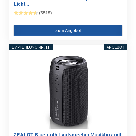
Licht...
(5515)
Zum Angebot
EMPFEHLUNG NR. 11
ANGEBOT
ZEALOT Bluetooth Lautsprecher,Musikbox mit