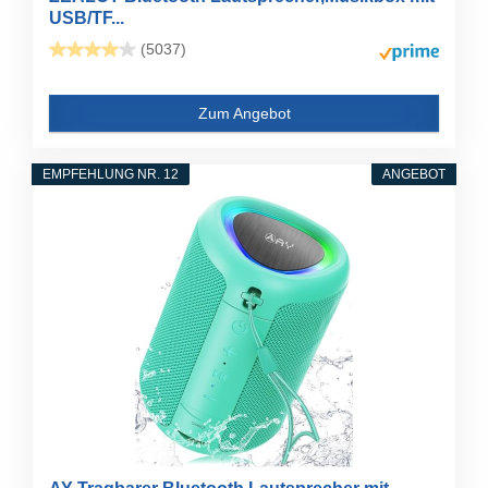
USB/TF...
(5037)
Zum Angebot
EMPFEHLUNG NR. 12
ANGEBOT