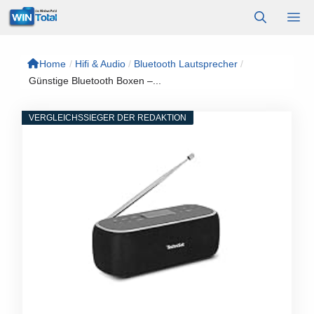
Zum
M
Inhalt
springen
Home
/
Hifi & Audio
/
Bluetooth Lautsprecher
/
Günstige Bluetooth Boxen –...
VERGLEICHSSIEGER DER REDAKTION