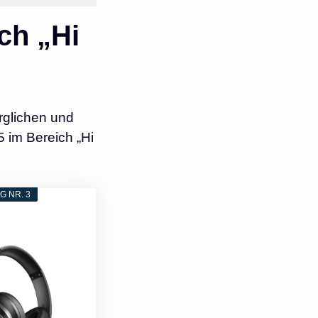
ch „Hi
rglichen und
 im Bereich „Hi
 NR. 3