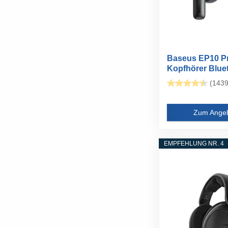
Baseus EP10 Pr
Kopfhörer Blue
Noise...
(1439
Zum Ange
EMPFEHLUNG NR. 4