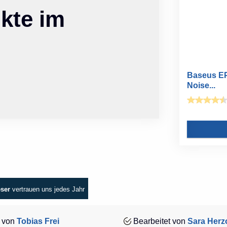
kte im
Baseus EP
Noise...
eser
vertrauen uns jedes Jahr
 von
Tobias Frei
Bearbeitet von
Sara Herz