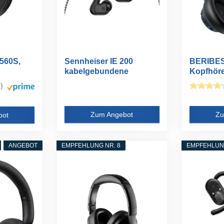
560S,
Sennheiser IE 200
BERIBES
kabelgebundene
Kopfhöre
er...
Audiophile Stereo...
Ear,Activ
)
Zum Angebot
Zu
bot
ANGEBOT
EMPFEHLUNG NR. 8
EMPFEHLUNG