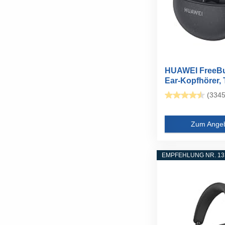
HUAWEI FreeBud
Ear-Kopfhörer, 
(3345
Zum Ange
EMPFEHLUNG NR. 13