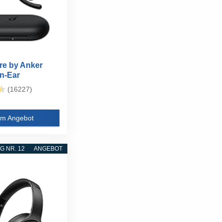
e by Anker
n-Ear
...
(16227)
m Angebot
 NR. 12
ANGEBOT