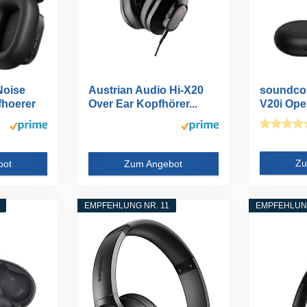
Noise
Austrian Audio Hi-X20
soundcor
fhoerer
Over Ear Kopfhörer...
V20i Ope
Kopfhörer
Zu
bot
Zum Angebot
EMPFEHLUNG NR. 11
EMPFEHLUNG