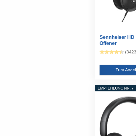
Sennheiser HD 
Offener
Referenzkopfhör
(3423
Zum Ange
EMPFEHLUNG NR. 7