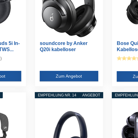
s 5i In-
soundcore by Anker
Bose Qui
TWS...
Q20i kabelloser
Kabellos
Bluetooth...
mit...
)
bot
Zum Angebot
Zu
EMPFEHLUNG NR. 14
ANGEBOT
EMPFEHLUNG