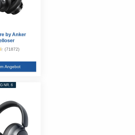
e by Anker
elloser
...
(71872)
m Angebot
 NR. 6