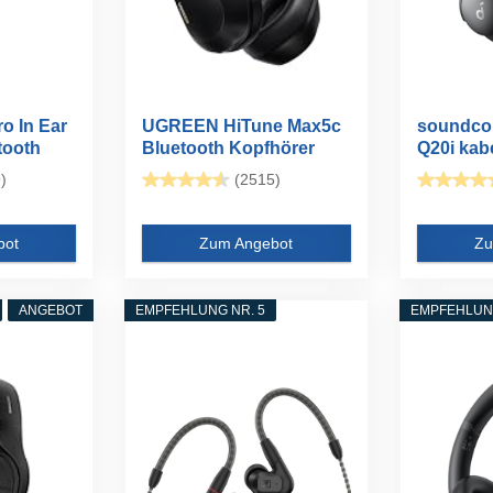
o In Ear
UGREEN HiTune Max5c
soundcor
tooth
Bluetooth Kopfhörer
Q20i kab
Over Ear...
Bluetooth
)
(2515)
bot
Zum Angebot
Zu
ANGEBOT
EMPFEHLUNG NR. 5
EMPFEHLUNG