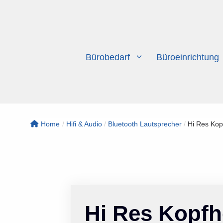
Zum
Inhalt
springen
Bürobedarf
Büroeinrichtung
Home
/
Hifi & Audio
/
Bluetooth Lautsprecher
/
Hi Res Kopf
Hi Res Kopfh