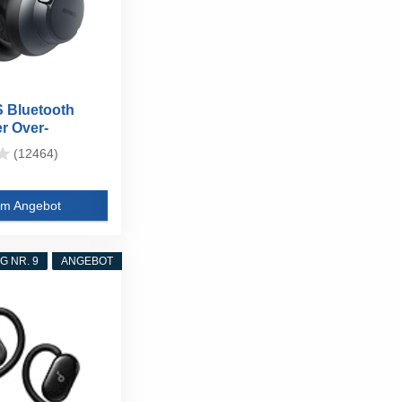
 Bluetooth
r Over-
e Noise...
(12464)
m Angebot
 NR. 9
ANGEBOT