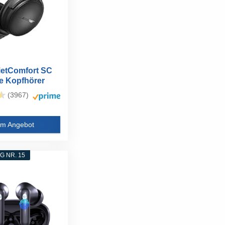
etComfort SC
e Kopfhörer
(3967)
m Angebot
 NR. 15