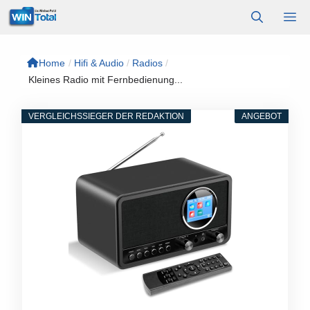
Zum
M
Inhalt
springen
Home
/
Hifi & Audio
/
Radios
/
Kleines Radio mit Fernbedienung...
VERGLEICHSSIEGER DER REDAKTION
ANGEBOT