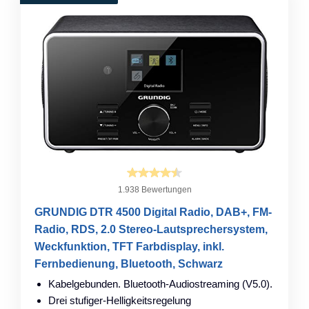
1.938 Bewertungen
GRUNDIG DTR 4500 Digital Radio, DAB+, FM-
Radio, RDS, 2.0 Stereo-Lautsprechersystem,
Weckfunktion, TFT Farbdisplay, inkl.
Fernbedienung, Bluetooth, Schwarz
Kabelgebunden. Bluetooth-Audiostreaming (V5.0).
Drei stufiger-Helligkeitsregelung