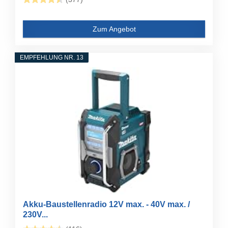
Zum Angebot
EMPFEHLUNG NR. 13
Akku-Baustellenradio 12V max. - 40V max. /
230V...