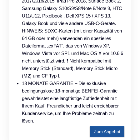
2017/2016/2015, iPad Pro 2018, Surface Book 2,
Samsung Galaxy S10/S9/S8/Note 8/Note 9, HTC
U11/U12, Pixelbook , Dell XPS 15 / XPS 13,
Galaxy Book und viele andere USB-C-Geräte.
HINWEIS: SDXC-Karten (mit einer Kapazität von
64 GB oder mehr) verwenden ein spezielles
Dateiformat „exFAT“, das von Windows XP,
Windows Vista vor SP1 und Mac OS X vor 10.6.6
nicht unterstützt wird. ❗ Nicht kompatibel mit
Memory Stick (Standard), Memory Stick Micro
(M2) und CF Typ I.
18 MONATE GARANTIE – Die exklusive
bedingungslose 18-monatige BENFEI-Garantie
gewährleistet eine langfristige Zufriedenheit mit
Ihrem Kauf; Freundlicher und leicht erreichbarer
Kundenservice, um Ihre Probleme zeitnah zu
lösen.
Zum Angebot