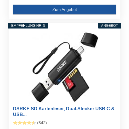
Zum Angebot
EMPFEHLUNG NR. 5
ANGEBOT
DSRKE SD Kartenleser, Dual-Stecker USB C &
USB...
(542)