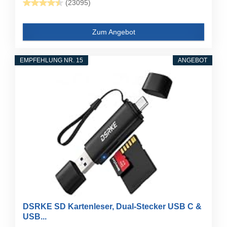
(23095)
Zum Angebot
EMPFEHLUNG NR. 15
ANGEBOT
DSRKE SD Kartenleser, Dual-Stecker USB C &
USB...