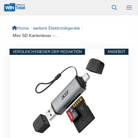
Zum
M
Inhalt
springen
Home
/
weitere Elektronikgeräte
/
Mini SD Kartenleser –...
VERGLEICHSSIEGER DER REDAKTION
ANGEBOT