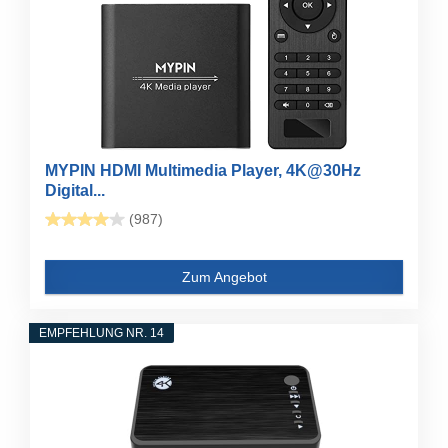
MYPIN HDMI Multimedia Player, 4K@30Hz
Digital...
(987)
Zum Angebot
EMPFEHLUNG NR. 14