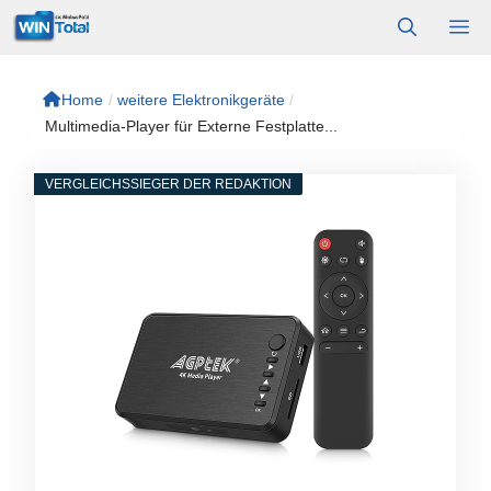
Zum
M
Inhalt
springen
Home
/
weitere Elektronikgeräte
/
Multimedia-Player für Externe Festplatte...
VERGLEICHSSIEGER DER REDAKTION