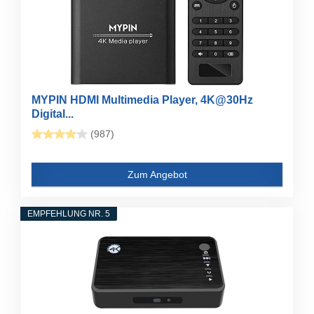
MYPIN HDMI Multimedia Player, 4K@30Hz
Digital...
(987)
Zum Angebot
EMPFEHLUNG NR. 5