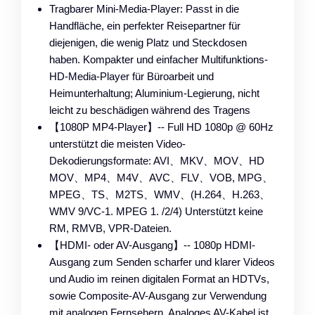
Tragbarer Mini-Media-Player: Passt in die
Handfläche, ein perfekter Reisepartner für
diejenigen, die wenig Platz und Steckdosen
haben. Kompakter und einfacher Multifunktions-
HD-Media-Player für Büroarbeit und
Heimunterhaltung; Aluminium-Legierung, nicht
leicht zu beschädigen während des Tragens
【1080P MP4-Player】-- Full HD 1080p @ 60Hz
unterstützt die meisten Video-
Dekodierungsformate: AVI、MKV、MOV、HD
MOV、MP4、M4V、AVC、FLV、VOB, MPG、
MPEG、TS、M2TS、WMV、(H.264、H.263、
WMV 9/VC-1. MPEG 1. /2/4) Unterstützt keine
RM, RMVB, VPR-Dateien.
【HDMI- oder AV-Ausgang】-- 1080p HDMI-
Ausgang zum Senden scharfer und klarer Videos
und Audio im reinen digitalen Format an HDTVs,
sowie Composite-AV-Ausgang zur Verwendung
mit analogen Fernsehern. Analoges AV-Kabel ist