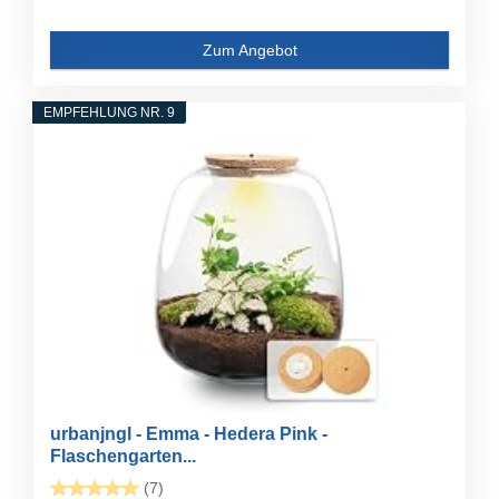
Zum Angebot
EMPFEHLUNG NR. 9
urbanjngl - Emma - Hedera Pink -
Flaschengarten...
(7)