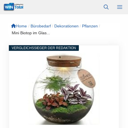
Zum
M
Inhalt
springen
Home
/
Bürobedarf
/
Dekorationen
/
Pflanzen
/
Mini Biotop im Glas...
VERGLEICHSSIEGER DER REDAKTION