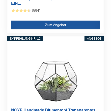
EIN...
(584)
Zum Angebot
EMPFEHLUNG NR. 12
ANGEBOT
NCYP Handmade Blumentopf Transparentes...