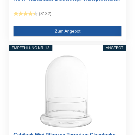
(3132)
Zum Angebot
EMPFEHLUNG NR. 13
ANGEBOT
Cabilock Mini Pflanzen Terrarium Glasglocke...