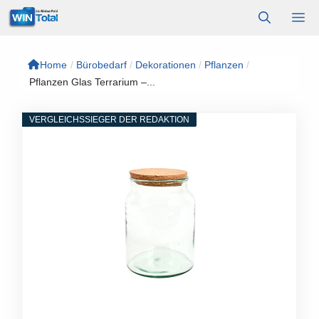
Zum
M
Inhalt
springen
Home
/
Bürobedarf
/
Dekorationen
/
Pflanzen
/
Pflanzen Glas Terrarium –...
VERGLEICHSSIEGER DER REDAKTION