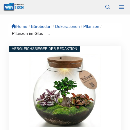
Zum
M
Inhalt
springen
Home
/
Bürobedarf
/
Dekorationen
/
Pflanzen
/
Pflanzen im Glas –...
VERGLEICHSSIEGER DER REDAKTION