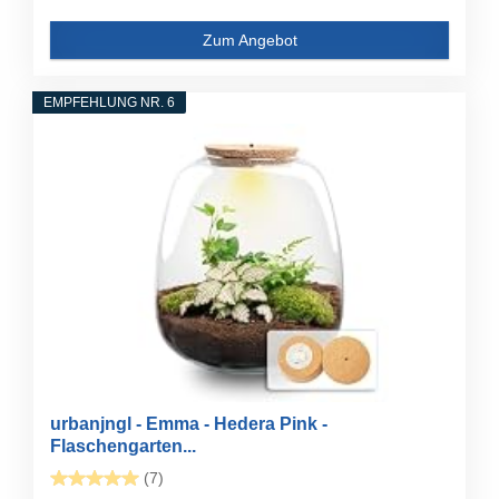
Zum Angebot
EMPFEHLUNG NR. 6
urbanjngl - Emma - Hedera Pink -
Flaschengarten...
(7)