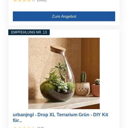
Zum Angebot
EMPFEHLUNG NR. 13
urbanjngl - Drop XL Terrarium Grün - DIY Kit
für...