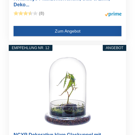
Deko...
(8)
Zum Angebot
EMPFEHLUNG NR. 12
ANGEBOT
NCYP Dekorative klare Glaskuppel mit