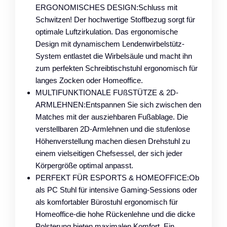
ERGONOMISCHES DESIGN:Schluss mit
Schwitzen! Der hochwertige Stoffbezug sorgt für
optimale Luftzirkulation. Das ergonomische
Design mit dynamischem Lendenwirbelstütz-
System entlastet die Wirbelsäule und macht ihn
zum perfekten Schreibtischstuhl ergonomisch für
langes Zocken oder Homeoffice.
MULTIFUNKTIONALE FUßSTÜTZE & 2D-
ARMLEHNEN:Entspannen Sie sich zwischen den
Matches mit der ausziehbaren Fußablage. Die
verstellbaren 2D-Armlehnen und die stufenlose
Höhenverstellung machen diesen Drehstuhl zu
einem vielseitigen Chefsessel, der sich jeder
Körpergröße optimal anpasst.
PERFEKT FÜR ESPORTS & HOMEOFFICE:Ob
als PC Stuhl für intensive Gaming-Sessions oder
als komfortabler Bürostuhl ergonomisch für
Homeoffice-die hohe Rückenlehne und die dicke
Polsterung bieten maximalen Komfort. Ein