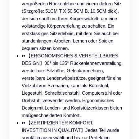
vergrößerten Rückenlehne und einem dicken Sitz
(Sitzgröße: 51CM T X 50,5CM B, 10,5CM dick),
der sich sanft um Ihren Körper wickelt, um eine
vollständige Körpervertiefung zu schaffen. Ein
erstklassiges Sitzerlebnis, mit dem Sie auch bei
stundenlangem Arbeiten, Lernen oder Spielen
bequem sitzen können.
⏩【ERGONOMISCHES & VERSTELLBARES
DESIGN】90° bis 135° Rückenlehnenverstellung,
verstellbare Sitzhöhe, Gelenkarmlehnen,
verstellbare Lendenwirbelstütze, geeignet für eine
Vielzahl von Szenarien, kann als Bürostuhl,
Liegestuhl, Schreibtischstuhl, Computerstuhl oder
Drehstuhl verwendet werden. Ergonomisches
Design mit Lenden- und Kopfstützenkissen bieten
maßgeschneiderten Komfort.
⏩【ZERTIFIZIERTER KOMFORT,
INVESTITION IN QUALITÄT】Jedes Teil wurde
sorgfältig ausgewählt und bis zur Perfektion