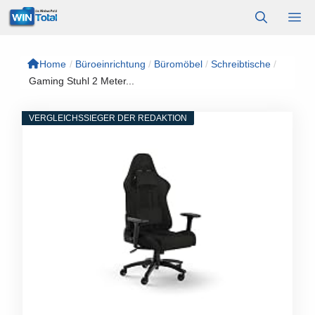
Zum
M
Inhalt
springen
Home
/
Büroeinrichtung
/
Büromöbel
/
Schreibtische
/
Gaming Stuhl 2 Meter...
VERGLEICHSSIEGER DER REDAKTION