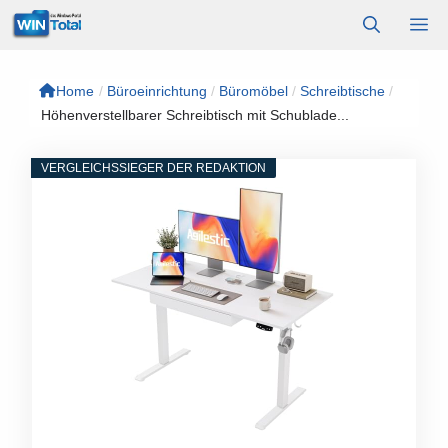
Zum
M
Inhalt
springen
Home
/
Büroeinrichtung
/
Büromöbel
/
Schreibtische
/
Höhenverstellbarer Schreibtisch mit Schublade...
VERGLEICHSSIEGER DER REDAKTION