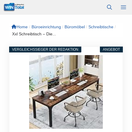
Zum
M
Inhalt
springen
Home
/
Büroeinrichtung
/
Büromöbel
/
Schreibtische
/
Xxl Schreibtisch – Die...
VERGLEICHSSIEGER DER REDAKTION
ANGEBOT