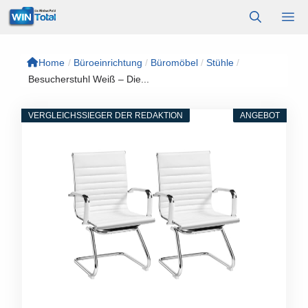
Zum
M
Inhalt
springen
Home
/
Büroeinrichtung
/
Büromöbel
/
Stühle
/
Besucherstuhl Weiß – Die...
VERGLEICHSSIEGER DER REDAKTION
ANGEBOT