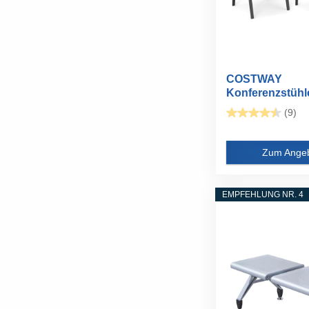
COSTWAY
Konferenzstühle
Besucherstühle.
(9)
Zum Ange
EMPFEHLUNG NR. 4