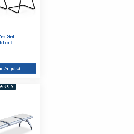
er-Set
hl mit
 schwerlast...
m Angebot
 NR. 9