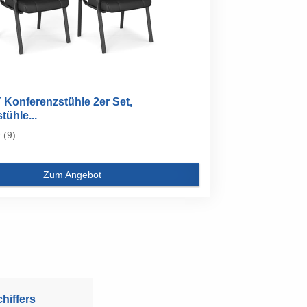
onferenzstühle 2er Set,
ühle...
(9)
Zum Angebot
hiffers