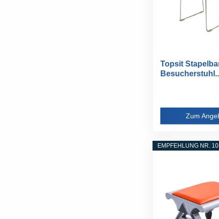
Topsit Stapelba
Besucherstuhl..
Zum Ange
EMPFEHLUNG NR. 10