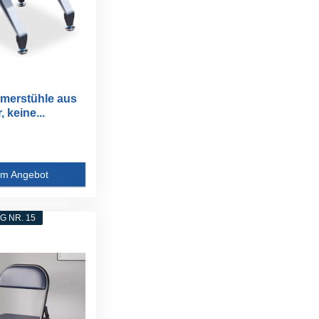
merstühle aus
 keine...
m Angebot
 NR. 15