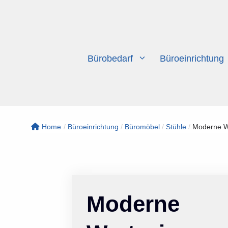
Zum
Inhalt
springen
Bürobedarf
Büroeinrichtung
Home
/
Büroeinrichtung
/
Büromöbel
/
Stühle
/
Moderne Wa
Moderne