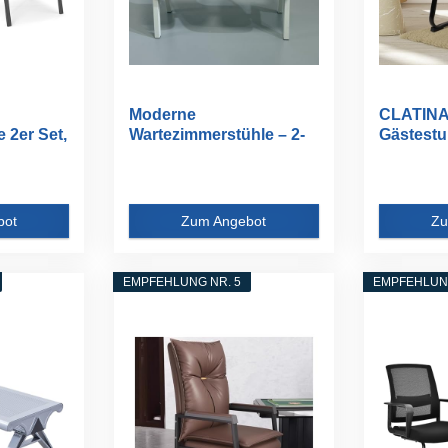
Moderne
CLATINA
 2er Set,
Wartezimmerstühle – 2-
Gästestu
..
Sitzer Büro...
Wartezim
bot
Zum Angebot
Zu
EMPFEHLUNG NR. 5
EMPFEHLUNG