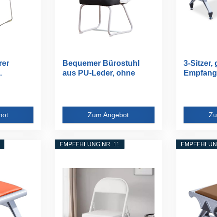
rer
Bequemer Bürostuhl
3-Sitzer,
.
aus PU-Leder, ohne
Empfang
Räder...
moderne.
bot
Zum Angebot
Zu
EMPFEHLUNG NR. 11
EMPFEHLUNG