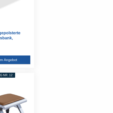
 gepolsterte
sbank,
..
m Angebot
 NR. 12