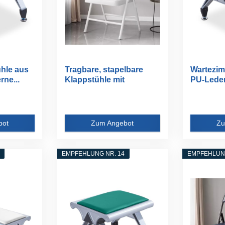
hle aus
Tragbare, stapelbare
Wartezim
ne...
Klappstühle mit
PU-Leder,
gepolsterten...
bot
Zum Angebot
Zu
EMPFEHLUNG NR. 14
EMPFEHLUNG