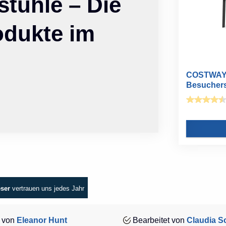
tühle – Die
odukte im
COSTWAY K
Besucherst
eser
vertrauen uns jedes Jahr
 von
Eleanor Hunt
Bearbeitet von
Claudia Sc