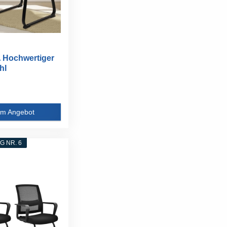
 Hochwertiger
hl
merstuhl...
m Angebot
 NR. 6