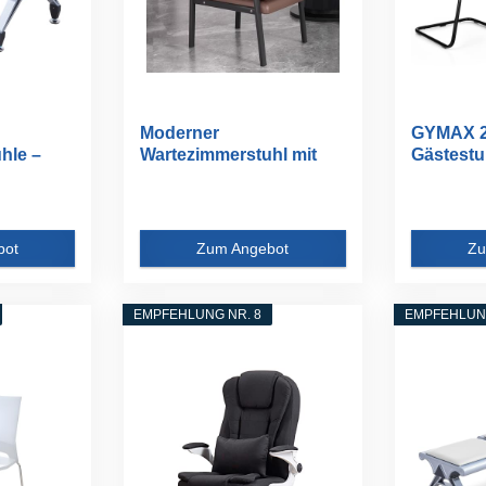
Moderner
GYMAX 2
hle –
Wartezimmerstuhl mit
Gästestu
gepolsterter...
Armlehne,
bot
Zum Angebot
Zu
EMPFEHLUNG NR. 8
EMPFEHLUNG