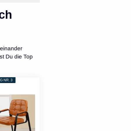
ch
einander
st Du die Top
 NR. 3