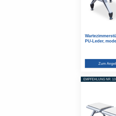
Wartezimmerstü
PU-Leder, moder
Zum Ange
EMPFEHLUNG NR. 13