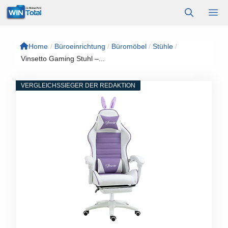
Zum
M
Inhalt
springen
Home
/
Büroeinrichtung
/
Büromöbel
/
Stühle
/
Vinsetto Gaming Stuhl –...
VERGLEICHSSIEGER DER REDAKTION