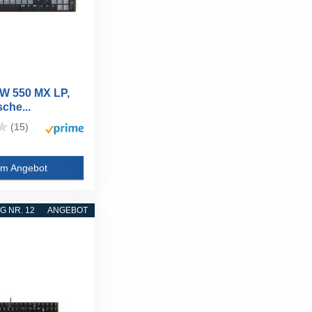
W 550 MX LP,
che...
(15)
m Angebot
 NR. 12
ANGEBOT