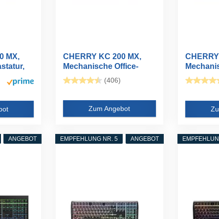
0 MX,
CHERRY KC 200 MX,
CHERRY 
statur,
Mechanische Office-
Mechanis
Tastatur mit...
Tastatur m
(406)
Zum Angebot
bot
Zu
ANGEBOT
EMPFEHLUNG NR. 5
ANGEBOT
EMPFEHLUNG