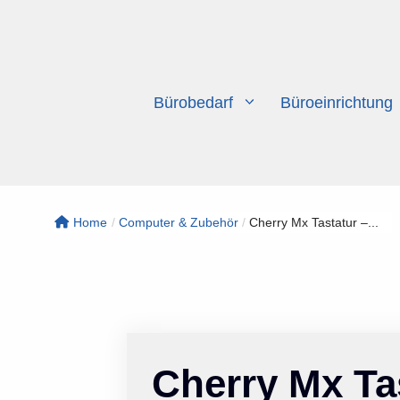
Zum
Inhalt
springen
Bürobedarf
Büroeinrichtung
Home
/
Computer & Zubehör
/
Cherry Mx Tastatur –...
Cherry Mx Tas