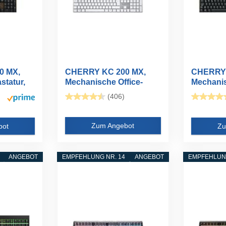
0 MX,
CHERRY KC 200 MX,
CHERRY 
statur,
Mechanische Office-
Mechanis
Tastatur mit...
Tastatur m
(406)
Zum Angebot
bot
Zu
ANGEBOT
EMPFEHLUNG NR. 14
ANGEBOT
EMPFEHLUNG