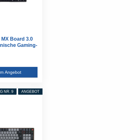
MX Board 3.0
nische Gaming-
.
m Angebot
 NR. 9
ANGEBOT