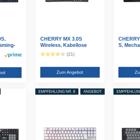
S,
CHERRY MX 3.0S
CHERRY 
aming-
Wireless, Kabellose
S, Mecha
Mechanische...
Tastatur..
(21)
Zum Angebot
Zu
bot
EMPFEHLUNG NR. 8
ANGEBOT
EMPFEHLUNG