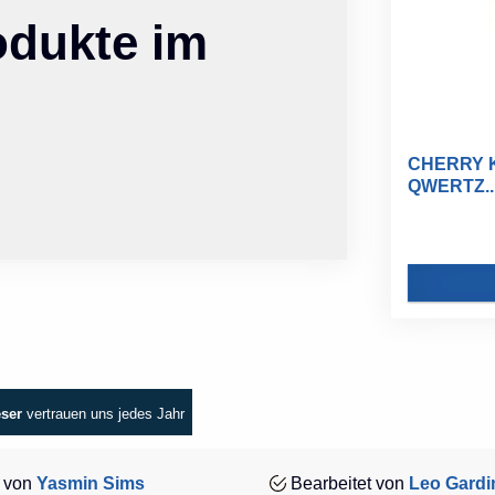
odukte im
CHERRY KC
QWERTZ..
eser
vertrauen uns jedes Jahr
 von
Yasmin Sims
Bearbeitet von
Leo Gardi