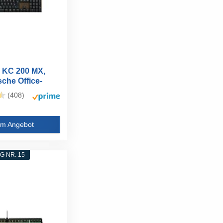
KC 200 MX,
che Office-
it...
(408)
m Angebot
 NR. 15