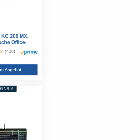
KC 200 MX,
che Office-
it...
(408)
m Angebot
 NR. 6