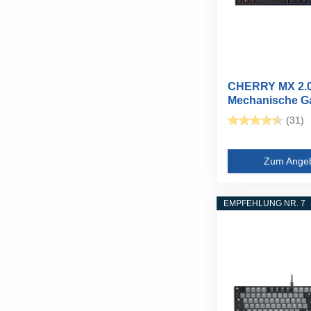
CHERRY MX 2.0
Mechanische G
Tastatur, DE...
(31)
Zum Ange
EMPFEHLUNG NR. 7