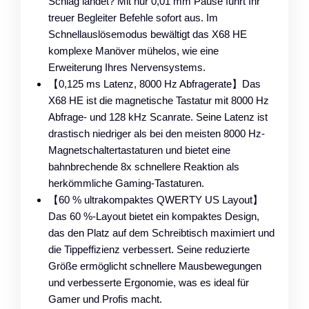
Schlag landet? Mit nur 0,01 mm Pause führt Ihr
treuer Begleiter Befehle sofort aus. Im
Schnellauslösemodus bewältigt das X68 HE
komplexe Manöver mühelos, wie eine
Erweiterung Ihres Nervensystems.
【0,125 ms Latenz, 8000 Hz Abfragerate】Das
X68 HE ist die magnetische Tastatur mit 8000 Hz
Abfrage- und 128 kHz Scanrate. Seine Latenz ist
drastisch niedriger als bei den meisten 8000 Hz-
Magnetschaltertastaturen und bietet eine
bahnbrechende 8x schnellere Reaktion als
herkömmliche Gaming-Tastaturen.
【60 % ultrakompaktes QWERTY US Layout】
Das 60 %-Layout bietet ein kompaktes Design,
das den Platz auf dem Schreibtisch maximiert und
die Tippeffizienz verbessert. Seine reduzierte
Größe ermöglicht schnellere Mausbewegungen
und verbesserte Ergonomie, was es ideal für
Gamer und Profis macht.