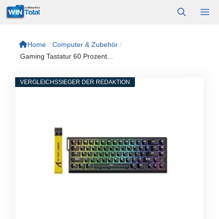
Zum
M
Inhalt
springen
Home
/
Computer & Zubehör
/
Gaming Tastatur 60 Prozent...
VERGLEICHSSIEGER DER REDAKTION