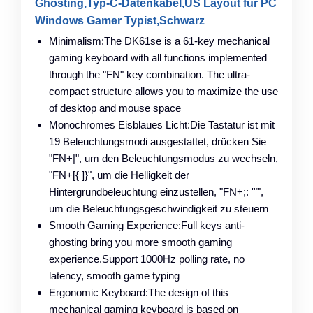
Ghosting,Typ-C-Datenkabel,US Layout für PC
Windows Gamer Typist,Schwarz
Minimalism:The DK61se is a 61-key mechanical
gaming keyboard with all functions implemented
through the "FN" key combination. The ultra-
compact structure allows you to maximize the use
of desktop and mouse space
Monochromes Eisblaues Licht:Die Tastatur ist mit
19 Beleuchtungsmodi ausgestattet, drücken Sie
"FN+|", um den Beleuchtungsmodus zu wechseln,
"FN+[{ ]}", um die Helligkeit der
Hintergrundbeleuchtung einzustellen, "FN+;: '"",
um die Beleuchtungsgeschwindigkeit zu steuern
Smooth Gaming Experience:Full keys anti-
ghosting bring you more smooth gaming
experience.Support 1000Hz polling rate, no
latency, smooth game typing
Ergonomic Keyboard:The design of this
mechanical gaming keyboard is based on