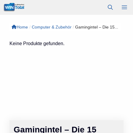
Zum
M
Inhalt
springen
Home
/
Computer & Zubehör
/
Gamingintel – Die 15...
Keine Produkte gefunden.
Gamingintel – Die 15