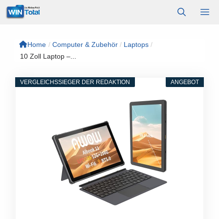
Zum
M
Inhalt
springen
Home
/
Computer & Zubehör
/
Laptops
/
10 Zoll Laptop –...
VERGLEICHSSIEGER DER REDAKTION
ANGEBOT