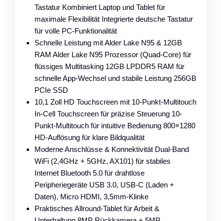
Tastatur Kombiniert Laptop und Tablet für
maximale Flexibilität Integrierte deutsche Tastatur
für volle PC-Funktionalität
Schnelle Leistung mit Alder Lake N95 & 12GB
RAM Alder Lake N95 Prozessor (Quad-Core) für
flüssiges Multitasking 12GB LPDDR5 RAM für
schnelle App-Wechsel und stabile Leistung 256GB
PCIe SSD
10,1 Zoll HD Touchscreen mit 10-Punkt-Multitouch
In-Cell Touchscreen für präzise Steuerung 10-
Punkt-Multitouch für intuitive Bedienung 800×1280
HD-Auflösung für klare Bildqualität
Moderne Anschlüsse & Konnektivität Dual-Band
WiFi (2,4GHz + 5GHz, AX101) für stabiles
Internet Bluetooth 5.0 für drahtlose
Peripheriegeräte USB 3.0, USB-C (Laden +
Daten), Micro HDMI, 3,5mm-Klinke
Praktisches Allround-Tablet für Arbeit &
Unterhaltung 8MP Rückkamera + 5MP