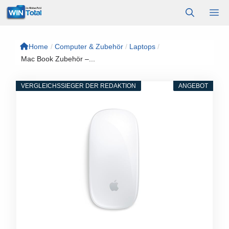
Zum
M
Inhalt
springen
Home
/
Computer & Zubehör
/
Laptops
/
Mac Book Zubehör –...
VERGLEICHSSIEGER DER REDAKTION
ANGEBOT