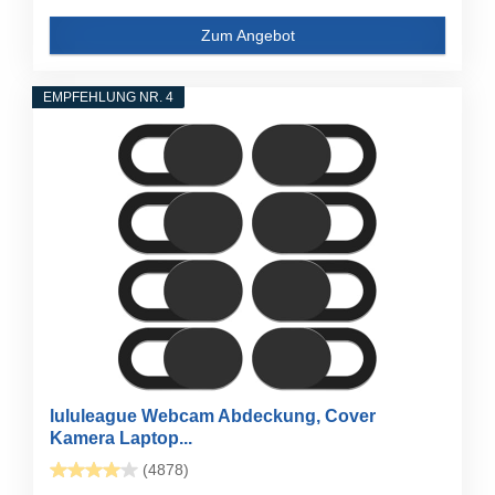
Zum Angebot
EMPFEHLUNG NR. 4
lululeague Webcam Abdeckung, Cover
Kamera Laptop...
(4878)