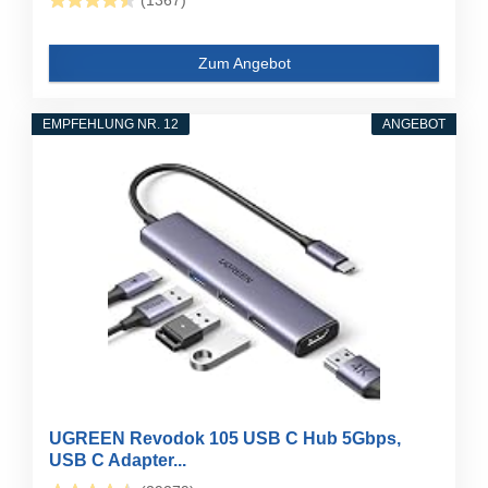
(1367)
Zum Angebot
EMPFEHLUNG NR. 12
ANGEBOT
UGREEN Revodok 105 USB C Hub 5Gbps,
USB C Adapter...