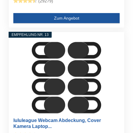
(29279)
Zum Angebot
EMPFEHLUNG NR. 13
lululeague Webcam Abdeckung, Cover
Kamera Laptop...