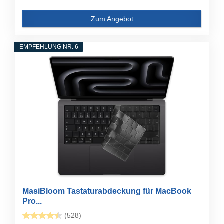
Zum Angebot
EMPFEHLUNG NR. 6
MasiBloom Tastaturabdeckung für MacBook
Pro...
(528)