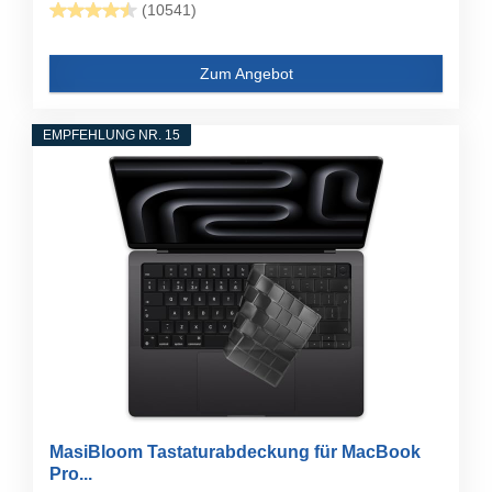
(10541)
Zum Angebot
EMPFEHLUNG NR. 15
MasiBloom Tastaturabdeckung für MacBook
Pro...