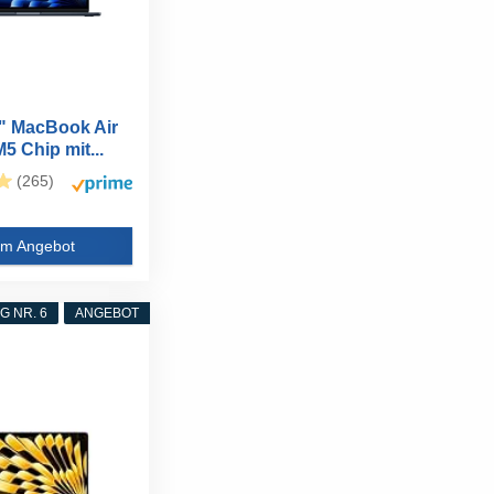
" MacBook Air
5 Chip mit...
(265)
m Angebot
 NR. 6
ANGEBOT