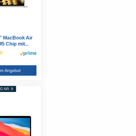
" MacBook Air
5 Chip mit...
m Angebot
 NR. 9