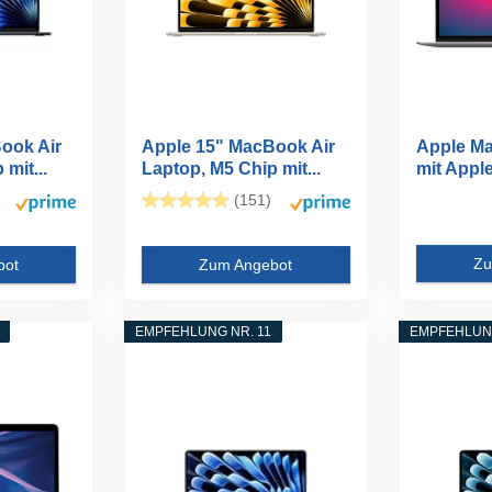
ook Air
Apple 15" MacBook Air
Apple Ma
mit...
Laptop, M5 Chip mit...
mit Apple
Zoll...
(151)
Zu
bot
Zum Angebot
EMPFEHLUNG NR. 11
EMPFEHLUNG