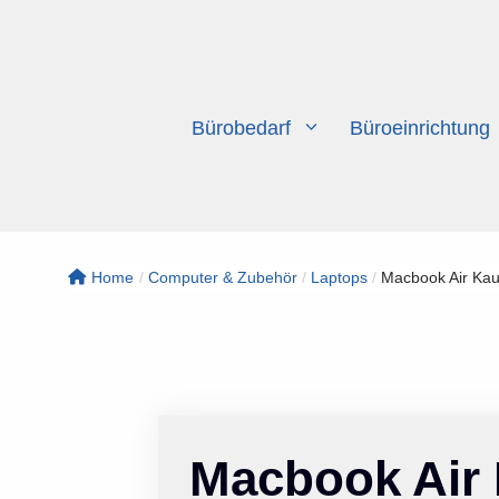
Zum
Inhalt
springen
Bürobedarf
Büroeinrichtung
Home
/
Computer & Zubehör
/
Laptops
/
Macbook Air Kauf
Macbook Air 