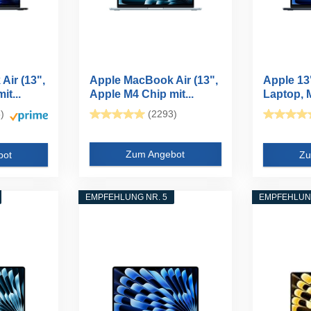
Air (13",
Apple MacBook Air (13",
Apple 13
t...
Apple M4 Chip mit...
Laptop, M
)
(2293)
Zum Angebot
bot
Zu
EMPFEHLUNG NR. 5
EMPFEHLUNG