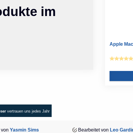
odukte im
Apple MacB
eser
vertrauen uns jedes Jahr
 von
Yasmin Sims
Bearbeitet von
Leo Gardi