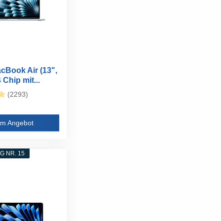
cBook Air (13",
Chip mit...
(2293)
m Angebot
 NR. 15