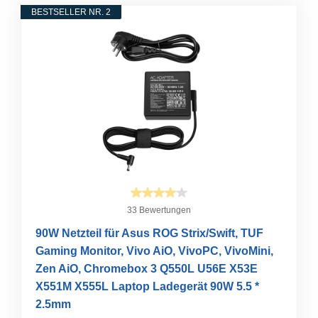
BESTSELLER NR. 2
33 Bewertungen
90W Netzteil für Asus ROG Strix/Swift, TUF
Gaming Monitor, Vivo AiO, VivoPC, VivoMini,
Zen AiO, Chromebox 3 Q550L U56E X53E
X551M X555L Laptop Ladegerät 90W 5.5 *
2.5mm