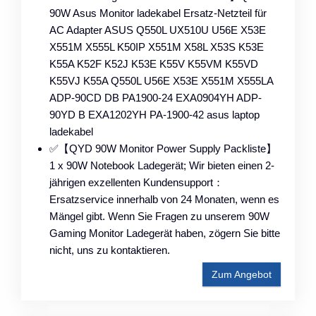
90W Asus Monitor ladekabel Ersatz-Netzteil für
AC Adapter ASUS Q550L UX510U U56E X53E
X551M X555L K50IP X551M X58L X53S K53E
K55A K52F K52J K53E K55V K55VM K55VD
K55VJ K55A Q550L U56E X53E X551M X555LA
ADP-90CD DB PA1900-24 EXA0904YH ADP-
90YD B EXA1202YH PA-1900-42 asus laptop
ladekabel
✅【QYD 90W Monitor Power Supply Packliste】
1 x 90W Notebook Ladegerät; Wir bieten einen 2-
jährigen exzellenten Kundensupport：
Ersatzservice innerhalb von 24 Monaten, wenn es
Mängel gibt. Wenn Sie Fragen zu unserem 90W
Gaming Monitor Ladegerät haben, zögern Sie bitte
nicht, uns zu kontaktieren.
Zum Angebot