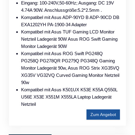
Eingang: 100-240V,50-60Hz; Ausgang: DC 19V
4.74A 90W. Anschlussgröße:5.2*2.5mm .
Kompatibel mit Asus ADP-90YD B ADP-90CD DB
EXA1202YH PA-1900-34 Adapter
Kompatibel mit Asus TUF Gaming LCD Monitor
Netzteil Ladegerät 90W Asus ROG Swift Gaming
Monitor Ladegerät 90W
Kompatibel mit Asus ROG Swift PG248Q
PG258Q PG278QR PG279Q PG348Q Gaming
Monitor Ladegerät 90w, Asus ROG Strix XG35VQ
XG35V VG32VQ Curved Gaming Monitor Netzteil
90w
Kompatibel mit Asus K501UX K53E K55A Q550L
U56E X53E X551M X555LA Laptop Ladegerät
Netzteil
Zum Angebot