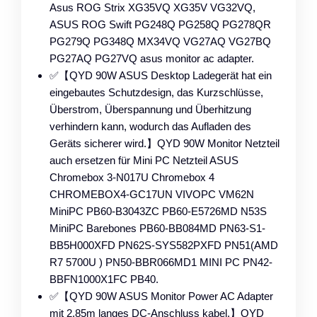
Asus ROG Strix XG35VQ XG35V VG32VQ,
ASUS ROG Swift PG248Q PG258Q PG278QR
PG279Q PG348Q MX34VQ VG27AQ VG27BQ
PG27AQ PG27VQ asus monitor ac adapter.
✅【QYD 90W ASUS Desktop Ladegerät hat ein
eingebautes Schutzdesign, das Kurzschlüsse,
Überstrom, Überspannung und Überhitzung
verhindern kann, wodurch das Aufladen des
Geräts sicherer wird.】QYD 90W Monitor Netzteil
auch ersetzen für Mini PC Netzteil ASUS
‎Chromebox 3-N017U Chromebox 4
CHROMEBOX4-GC17UN VIVOPC VM62N
MiniPC PB60-B3043ZC PB60-E5726MD N53S
MiniPC Barebones PB60-BB084MD PN63-S1-
BB5H000XFD PN62S-SYS582PXFD PN51(AMD
R7 5700U ) PN50-BBR066MD1 MINI PC PN42-
BBFN1000X1FC PB40.
✅【QYD 90W ASUS Monitor Power AC Adapter
mit 2.85m langes DC-Anschluss kabel.】QYD