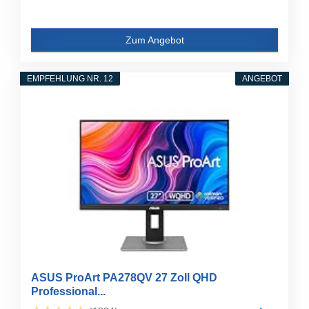
Zum Angebot
EMPFEHLUNG NR. 12
ANGEBOT
ASUS ProArt PA278QV 27 Zoll QHD
Professional...