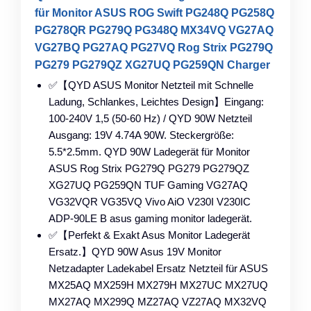
für Monitor ASUS ROG Swift PG248Q PG258Q
PG278QR PG279Q PG348Q MX34VQ VG27AQ
VG27BQ PG27AQ PG27VQ Rog Strix PG279Q
PG279 PG279QZ XG27UQ PG259QN Charger
✅【QYD ASUS Monitor Netzteil mit Schnelle
Ladung, Schlankes, Leichtes Design】Eingang:
100-240V 1,5 (50-60 Hz) / QYD 90W Netzteil
Ausgang: 19V 4.74A 90W. Steckergröße:
5.5*2.5mm. QYD 90W Ladegerät für Monitor
ASUS Rog Strix PG279Q PG279 PG279QZ
XG27UQ PG259QN TUF Gaming VG27AQ
VG32VQR VG35VQ Vivo AiO V230I V230IC
ADP-90LE B asus gaming monitor ladegerät.
✅【Perfekt & Exakt Asus Monitor Ladegerät
Ersatz.】QYD 90W Asus 19V Monitor
Netzadapter Ladekabel Ersatz Netzteil für ASUS
MX25AQ MX259H MX279H MX27UC MX27UQ
MX27AQ MX299Q MZ27AQ VZ27AQ MX32VQ