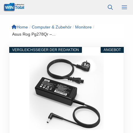
Zum
M
Inhalt
springen
Home
/
Computer & Zubehör
/
Monitore
/
Asus Rog Pg278Qr –...
VERGLEICHSSIEGER DER REDAKTION
ANGEBOT