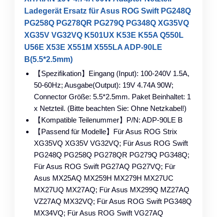
Ladegerät Ersatz für Asus ROG Swift PG248Q
PG258Q PG278QR PG279Q PG348Q XG35VQ
XG35V VG32VQ K501UX K53E K55A Q550L
U56E X53E X551M X555LA ADP-90LE
B(5.5*2.5mm)
【Spezifikation】Eingang (Input): 100-240V 1.5A,
50-60Hz; Ausgabe(Output): 19V 4.74A 90W;
Connector Größe: 5.5*2.5mm. Paket Beinhaltet: 1
x Netzteil. (Bitte beachten Sie: Ohne Netzkabel!)
【Kompatible Teilenummer】P/N: ADP-90LE B
【Passend für Modelle】Für Asus ROG Strix
XG35VQ XG35V VG32VQ; Für Asus ROG Swift
PG248Q PG258Q PG278QR PG279Q PG348Q;
Für Asus ROG Swift PG27AQ PG27VQ; Für
Asus MX25AQ MX259H MX279H MX27UC
MX27UQ MX27AQ; Für Asus MX299Q MZ27AQ
VZ27AQ MX32VQ; Für Asus ROG Swift PG348Q
MX34VQ; Für Asus ROG Swift VG27AQ