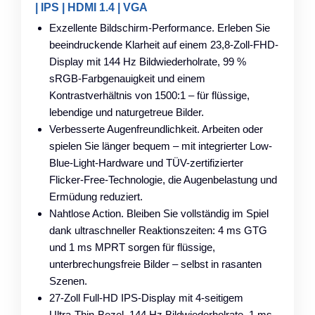
| IPS | HDMI 1.4 | VGA
Exzellente Bildschirm-Performance. Erleben Sie
beeindruckende Klarheit auf einem 23,8-Zoll-FHD-
Display mit 144 Hz Bildwiederholrate, 99 %
sRGB-Farbgenauigkeit und einem
Kontrastverhältnis von 1500:1 – für flüssige,
lebendige und naturgetreue Bilder.
Verbesserte Augenfreundlichkeit. Arbeiten oder
spielen Sie länger bequem – mit integrierter Low-
Blue-Light-Hardware und TÜV-zertifizierter
Flicker-Free-Technologie, die Augenbelastung und
Ermüdung reduziert.
Nahtlose Action. Bleiben Sie vollständig im Spiel
dank ultraschneller Reaktionszeiten: 4 ms GTG
und 1 ms MPRT sorgen für flüssige,
unterbrechungsfreie Bilder – selbst in rasanten
Szenen.
27‑Zoll Full‑HD IPS‑Display mit 4‑seitigem
Ultra‑Thin‑Bezel, 144 Hz Bildwiederholrate, 1 ms