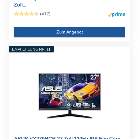
Zoll...
(412)
Zum Angebot
EMPFEHLUNG NR. 11
ASUS VY279HGR 27 Zoll 120Hz IPS Eye Care