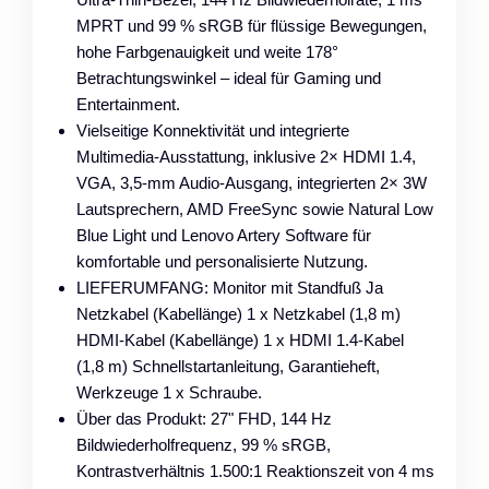
MPRT und 99 % sRGB für flüssige Bewegungen,
hohe Farbgenauigkeit und weite 178°
Betrachtungswinkel – ideal für Gaming und
Entertainment.
Vielseitige Konnektivität und integrierte
Multimedia‑Ausstattung, inklusive 2× HDMI 1.4,
VGA, 3,5‑mm Audio‑Ausgang, integrierten 2× 3W
Lautsprechern, AMD FreeSync sowie Natural Low
Blue Light und Lenovo Artery Software für
komfortable und personalisierte Nutzung.
LIEFERUMFANG: Monitor mit Standfuß Ja
Netzkabel (Kabellänge) 1 x Netzkabel (1,8 m)
HDMI-Kabel (Kabellänge) 1 x HDMI 1.4-Kabel
(1,8 m) Schnellstartanleitung, Garantieheft,
Werkzeuge 1 x Schraube.
Über das Produkt: 27" FHD, 144 Hz
Bildwiederholfrequenz, 99 % sRGB,
Kontrastverhältnis 1.500:1 Reaktionszeit von 4 ms