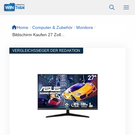
Zum
M
Inhalt
springen
Home
/
Computer & Zubehör
/
Monitore
/
Bildschirm Kaufen 27 Zoll...
VERGLEICHSSIEGER DER REDAKTION