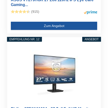
Gaming...
(915)
Zum Angebot
EMPFEHLUNG NR. 12
ANGEBOT