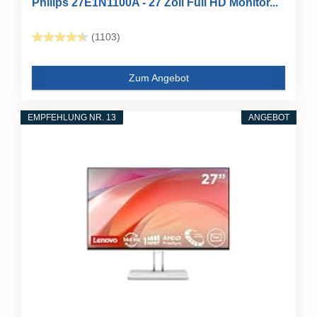
Philips 27E1N1100A - 27 Zoll Full HD Monitor...
(1103)
Zum Angebot
EMPFEHLUNG NR. 13
ANGEBOT