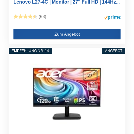
Lenovo L27-4C | Monitor | 27" Full HD | 144Hz...
(63)
Zum Angebot
EMPFEHLUNG NR. 14
ANGEBOT