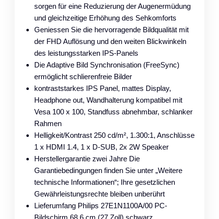
sorgen für eine Reduzierung der Augenermüdung
und gleichzeitige Erhöhung des Sehkomforts
Geniessen Sie die hervorragende Bildqualität mit
der FHD Auflösung und den weiten Blickwinkeln
des leistungsstarken IPS-Panels
Die Adaptive Bild Synchronisation (FreeSync)
ermöglicht schlierenfreie Bilder
kontraststarkes IPS Panel, mattes Display,
Headphone out, Wandhalterung kompatibel mit
Vesa 100 x 100, Standfuss abnehmbar, schlanker
Rahmen
Helligkeit/Kontrast 250 cd/m², 1.300:1, Anschlüsse
1 x HDMI 1.4, 1 x D-SUB, 2x 2W Speaker
Herstellergarantie zwei Jahre Die
Garantiebedingungen finden Sie unter „Weitere
technische Informationen“; Ihre gesetzlichen
Gewährleistungsrechte bleiben unberührt
Lieferumfang Philips 27E1N1100A/00 PC-
Bildschirm 68,6 cm (27 Zoll) schwarz,