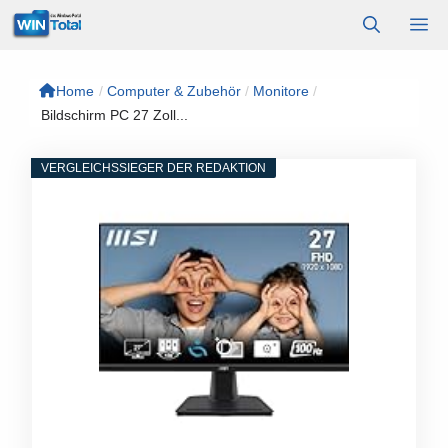
Zum
M
Inhalt
springen
Home
/
Computer & Zubehör
/
Monitore
/
Bildschirm PC 27 Zoll...
VERGLEICHSSIEGER DER REDAKTION