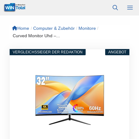
Zum
M
Inhalt
springen
Home
/
Computer & Zubehör
/
Monitore
/
Curved Monitor Uhd –...
VERGLEICHSSIEGER DER REDAKTION
ANGEBOT