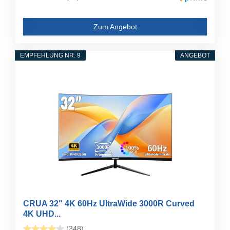
Zum Angebot
EMPFEHLUNG NR. 9
ANGEBOT
CRUA 32" 4K 60Hz UltraWide 3000R Curved
4K UHD...
(348)