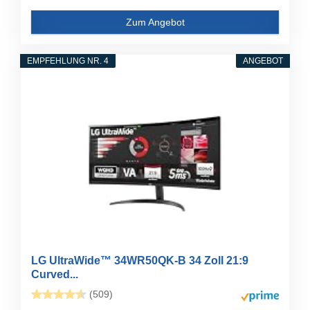
Zum Angebot
EMPFEHLUNG NR. 4
ANGEBOT
LG UltraWide™ 34WR50QK-B 34 Zoll 21:9
Curved...
(509)