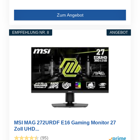
Zum Angebot
EMPFEHLUNG NR. 8
ANGEBOT
MSI MAG 272URDF E16 Gaming Monitor 27
Zoll UHD...
(95)