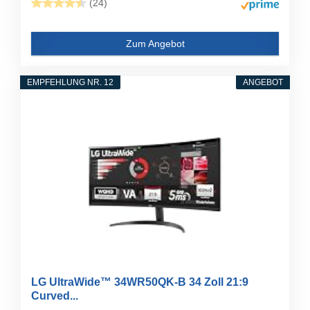
(24)
Zum Angebot
EMPFEHLUNG NR. 12
ANGEBOT
LG UltraWide™ 34WR50QK-B 34 Zoll 21:9
Curved...