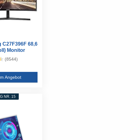
 C27F396F 68,6
ll) Monitor
(8544)
m Angebot
 NR. 15