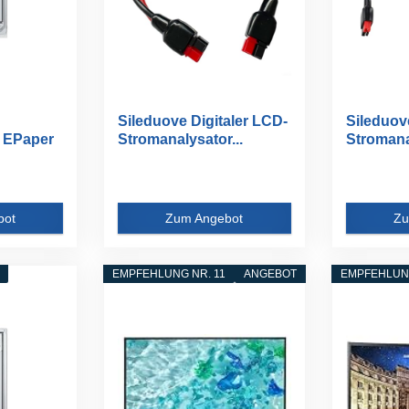
Sileduove Digitaler LCD-
Sileduov
l EPaper
Stromanalysator...
Stromanal
bot
Zum Angebot
Zu
EMPFEHLUNG NR. 11
ANGEBOT
EMPFEHLUNG