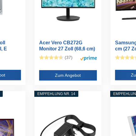
oll
Acer Vero CB272G
Samsung
, E
Monitor 27 Zoll (68,6 cm)
cm (27 Zo
Full...
(VGA...
(37)
bot
Zu
Zum Angebot
EMPFEHLUNG NR. 14
EMPFEHLUNG