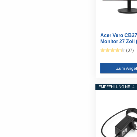
Acer Vero CB2
Monitor 27 Zoll 
Full...
(37)
Zum Ange
EMPFEHLUNG NR. 4