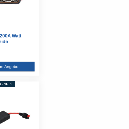
200A Watt
eide
r...
m Angebot
 NR. 9