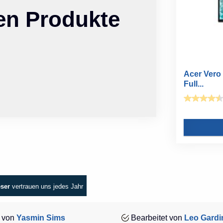
ten Produkte
Acer Vero 
Full...
eser
vertrauen uns jedes Jahr
 von
Yasmin Sims
Bearbeitet von
Leo Gardi