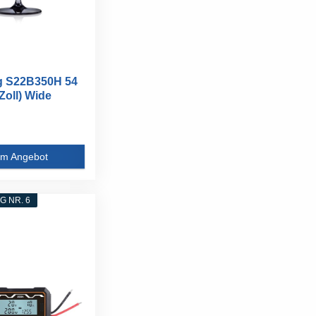
 S22B350H 54
Zoll) Wide
m Angebot
 NR. 6