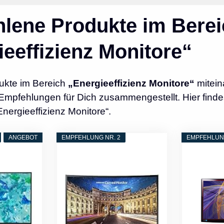
lene Produkte im Berei
eeffizienz Monitore“
ukte im Bereich
„Energieeffizienz Monitore“
mitein
Empfehlungen für Dich zusammengestellt. Hier finde
Energieeffizienz Monitore“.
ANGEBOT
EMPFEHLUNG NR. 2
EMPFEHLUNG