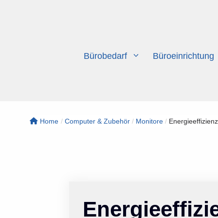
Zum
Inhalt
springen
Bürobedarf
Büroeinrichtung
Home
/
Computer & Zubehör
/
Monitore
/
Energieeffizienz
Energieeffizi