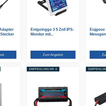
 Adapter
Entgoinggo 3 5 Zoll IPS-
Eujgoov 
Stecker
Monitor mit...
Messger
Analysato
bot
Zum Angebot
Zu
EMPFEHLUNG NR. 8
EMPFEHLUNG