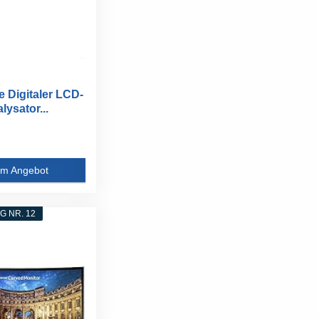
e Digitaler LCD-
ysator...
m Angebot
 NR. 12