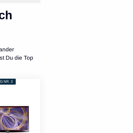
ch
ander
st Du die Top
 NR. 3