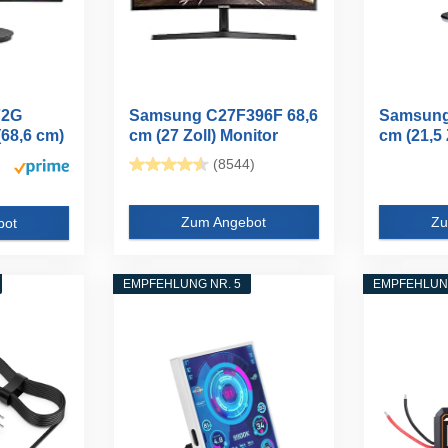
72G
Samsung C27F396F 68,6
Samsung
(68,6 cm)
cm (27 Zoll) Monitor
cm (21,5 
(VGA...
Screen...
(8544)
Zum Angebot
Zu
bot
EMPFEHLUNG NR. 5
EMPFEHLUNG