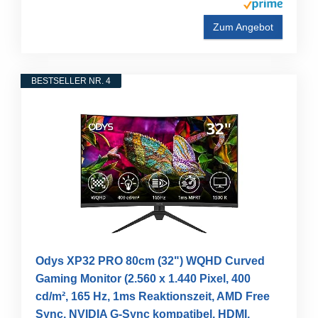
Zum Angebot
BESTSELLER NR. 4
Odys XP32 PRO 80cm (32") WQHD Curved
Gaming Monitor (2.560 x 1.440 Pixel, 400
cd/m², 165 Hz, 1ms Reaktionszeit, AMD Free
Sync, NVIDIA G-Sync kompatibel, HDMI,