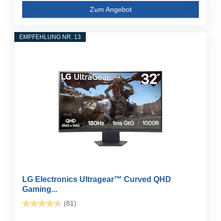
Zum Angebot
EMPFEHLUNG NR. 13
LG Electronics Ultragear™ Curved QHD
Gaming...
(81)