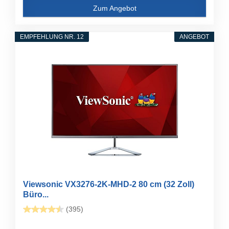
Zum Angebot
EMPFEHLUNG NR. 12
ANGEBOT
Viewsonic VX3276-2K-MHD-2 80 cm (32 Zoll)
Büro...
(395)