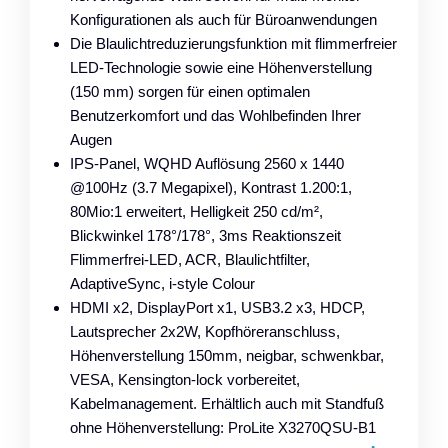
Konfigurationen als auch für Büroanwendungen
Die Blaulichtreduzierungsfunktion mit flimmerfreier
LED-Technologie sowie eine Höhenverstellung
(150 mm) sorgen für einen optimalen
Benutzerkomfort und das Wohlbefinden Ihrer
Augen
IPS-Panel, WQHD Auflösung 2560 x 1440
@100Hz (3.7 Megapixel), Kontrast 1.200:1,
80Mio:1 erweitert, Helligkeit 250 cd/m²,
Blickwinkel 178°/178°, 3ms Reaktionszeit
Flimmerfrei-LED, ACR, Blaulichtfilter,
AdaptiveSync, i-style Colour
HDMI x2, DisplayPort x1, USB3.2 x3, HDCP,
Lautsprecher 2x2W, Kopfhöreranschluss,
Höhenverstellung 150mm, neigbar, schwenkbar,
VESA, Kensington-lock vorbereitet,
Kabelmanagement. Erhältlich auch mit Standfuß
ohne Höhenverstellung: ProLite X3270QSU-B1