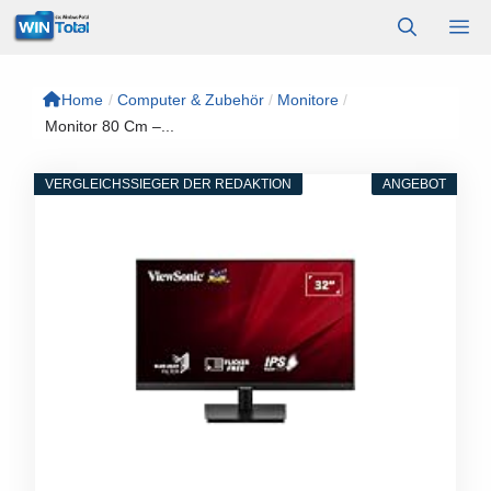
Zum
M
Inhalt
springen
Home
/
Computer & Zubehör
/
Monitore
/
Monitor 80 Cm –...
VERGLEICHSSIEGER DER REDAKTION
ANGEBOT