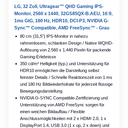
LG, 32 Zoll, Ultragear™ QHD Gaming IPS-
Monitor, 2560 x 1440, 32GS85QX-B.AEU, 16:9,
1ms GtG, 180 Hz, HDR10, DCI-P3, NVIDIA G-
Sync™ Compatible, AMD FreeSync™ - Grau
80 cm (31,5") IPS-Monitor in nahezu
rahmenlosem, schlanken Design / Native WQHD-
Auflösung von 2.560 x 1.440 Pixeln für packende
Gaming-Erlebnisse
350 cd/m² Helligkeit (typ.) und Unterstützung für
HDR10 ermöglichen die Darstellung selbst
feinster Details / Schnelle Reaktionszeit von 1 ms
und 180 Hz Bildwiederholrate für jederzeit flüssige
Bewegungsdarstellung
NVIDIA G-SYNC Compatible-Zertifizierung und
Unterstützung von AMD FreeSync sorgen für
einen weichen Bildaufbau / Flexible
Anschlussmöglichkeiten mit 2 x HDMI 2.0, 1 x
DisplayPort 1.4, USB 3.0 (1 x up, 2 x down) und