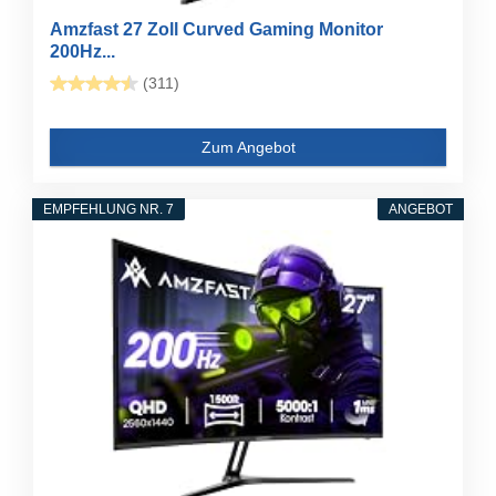
Amzfast 27 Zoll Curved Gaming Monitor
200Hz...
(311)
Zum Angebot
EMPFEHLUNG NR. 7
ANGEBOT