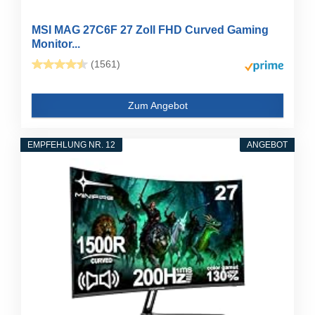
MSI MAG 27C6F 27 Zoll FHD Curved Gaming
Monitor...
(1561)
Zum Angebot
EMPFEHLUNG NR. 12
ANGEBOT