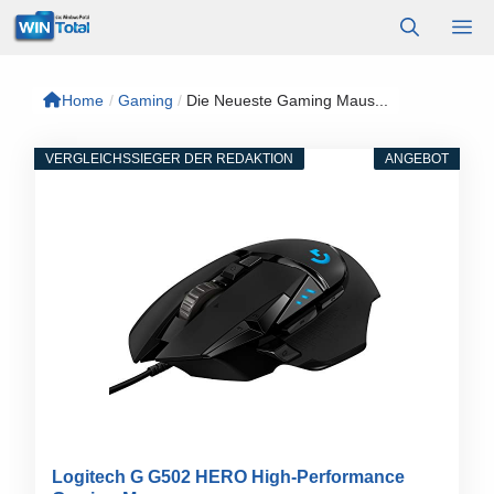
Zum
M
Inhalt
springen
Home
/
Gaming
/
Die Neueste Gaming Maus...
VERGLEICHSSIEGER DER REDAKTION
ANGEBOT
Logitech G G502 HERO High-Performance