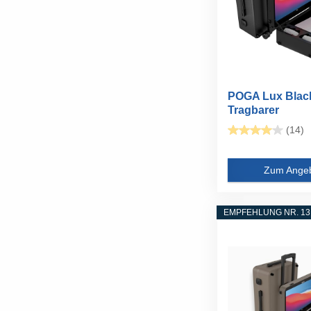
POGA Lux Blac
Tragbarer
Gamingkoffer...
(14)
Zum Ange
EMPFEHLUNG NR. 13