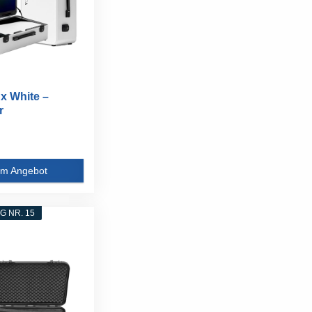
x White –
r
fer...
m Angebot
 NR. 15