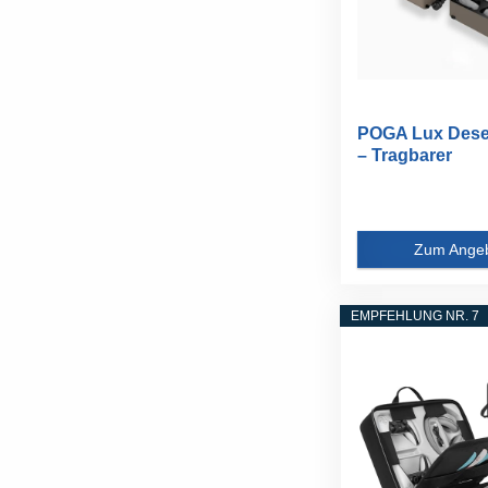
POGA Lux Dese
– Tragbarer
Gamingkoffer...
Zum Ange
EMPFEHLUNG NR. 7