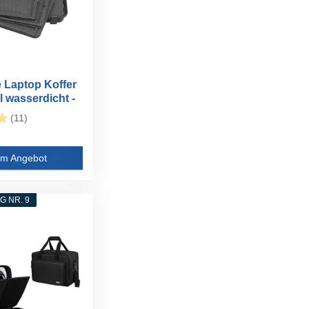
Laptop Koffer
l wasserdicht -
(11)
m Angebot
 NR. 9