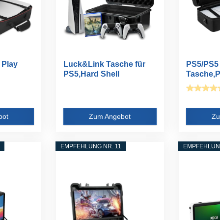
 Play
Luck&Link Tasche für
PS5/PS5
PS5,Hard Shell
Tasche,P
Reisetasche...
Kompatibe
bot
Zum Angebot
Zu
EMPFEHLUNG NR. 11
EMPFEHLUNG