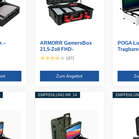
k –
ARMORR GamersBox
POGA Lu
21,5-Zoll FHD-
Tragbare
Bildschirm...
Gamingkof
(47)
bot
Zum Angebot
Zu
EMPFEHLUNG NR. 14
EMPFEHLUNG