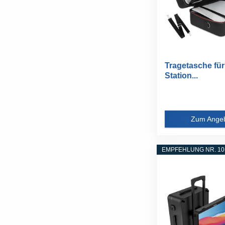
Tragetasche für
Station...
Zum Ange
EMPFEHLUNG NR. 10