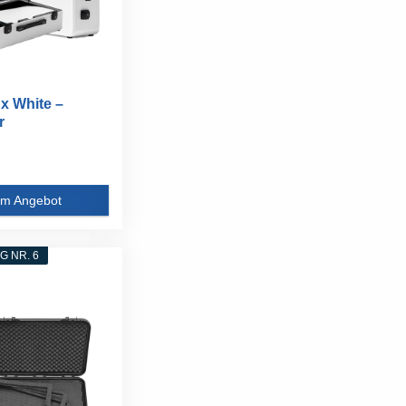
x White –
r
fer...
m Angebot
 NR. 6