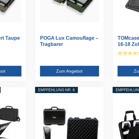
rt Taupe
POGA Lux Camouflage –
TOMcase 
Tragbarer
16-18 Zol
Gamingkoffer...
ECO...
bot
Zum Angebot
Zu
EMPFEHLUNG NR. 8
EMPFEHLUNG