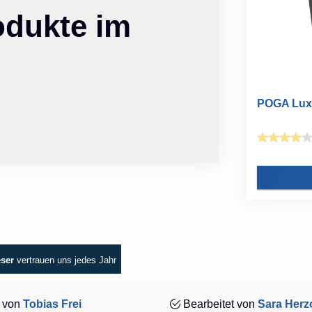
odukte im
POGA Lux 
eser
vertrauen uns jedes Jahr
 von
Tobias Frei
Bearbeitet von
Sara Herz