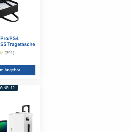
 Pro/PS4
S5 Tragetasche
l...
(391)
m Angebot
 NR. 12