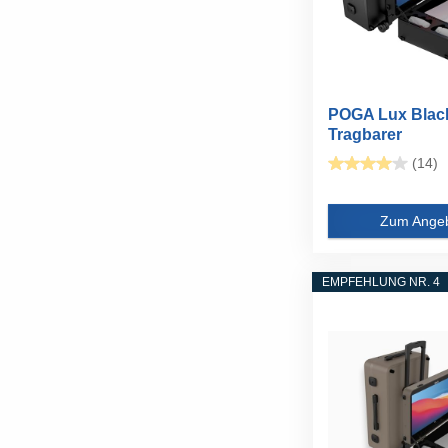
POGA Lux Blac
Tragbarer
Gamingkoffer...
(14)
Zum Ange
EMPFEHLUNG NR. 4