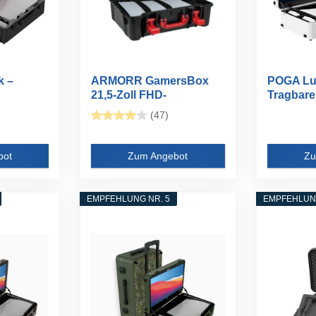
k –
ARMORR GamersBox
POGA Lu
21,5-Zoll FHD-
Tragbare
Bildschirm...
Gamingkof
(47)
bot
Zum Angebot
Zu
EMPFEHLUNG NR. 5
EMPFEHLUNG