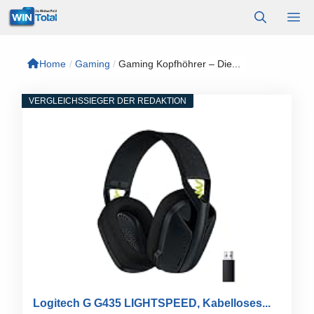
Zum
M
Inhalt
springen
Home
/
Gaming
/
Gaming Kopfhöhrer – Die...
VERGLEICHSSIEGER DER REDAKTION
Logitech G G435 LIGHTSPEED, Kabelloses...