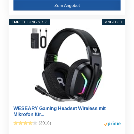
Zum Angebot
EMPFEHLUNG NR. 7
ANGEBOT
WESEARY Gaming Headset Wireless mit
Mikrofon für...
(3916)