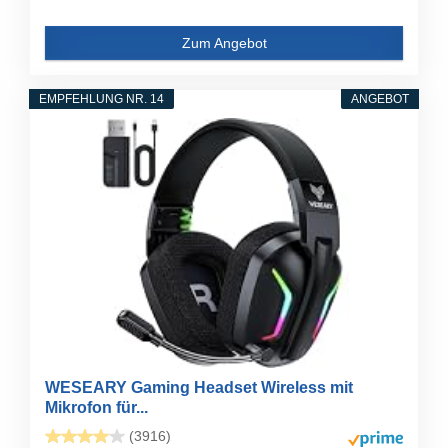
Zum Angebot
EMPFEHLUNG NR. 14
ANGEBOT
WESEARY Gaming Headset Wireless mit
Mikrofon für...
(3916)