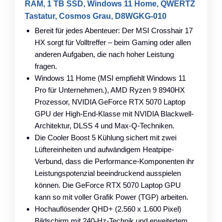
RAM, 1 TB SSD, Windows 11 Home, QWERTZ
Tastatur, Cosmos Grau, D8WGKG-010
Bereit für jedes Abenteuer: Der MSI Crosshair 17
HX sorgt für Volltreffer – beim Gaming oder allen
anderen Aufgaben, die nach hoher Leistung
fragen.
Windows 11 Home (MSI empfiehlt Windows 11
Pro für Unternehmen.), AMD Ryzen 9 8940HX
Prozessor, NVIDIA GeForce RTX 5070 Laptop
GPU der High-End-Klasse mit NVIDIA Blackwell-
Architektur, DLSS 4 und Max-Q-Techniken.
Die Cooler Boost 5 Kühlung sichert mit zwei
Lüftereinheiten und aufwändigem Heatpipe-
Verbund, dass die Performance-Komponenten ihr
Leistungspotenzial beeindruckend ausspielen
können. Die GeForce RTX 5070 Laptop GPU
kann so mit voller Grafik Power (TGP) arbeiten.
Hochauflösender QHD+ (2.560 x 1.600 Pixel)
Bildschirm mit 240-Hz-Technik und erweitertem