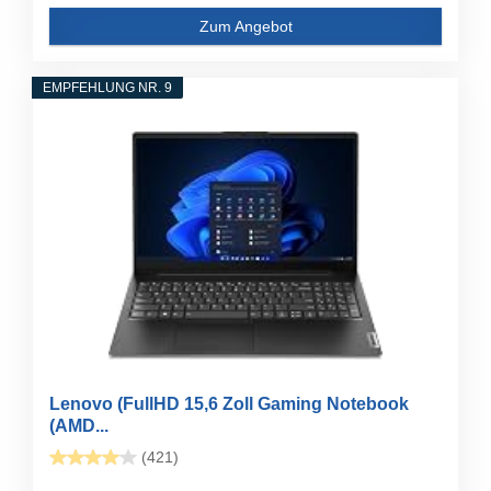
Zum Angebot
EMPFEHLUNG NR. 9
Lenovo (FullHD 15,6 Zoll Gaming Notebook
(AMD...
(421)