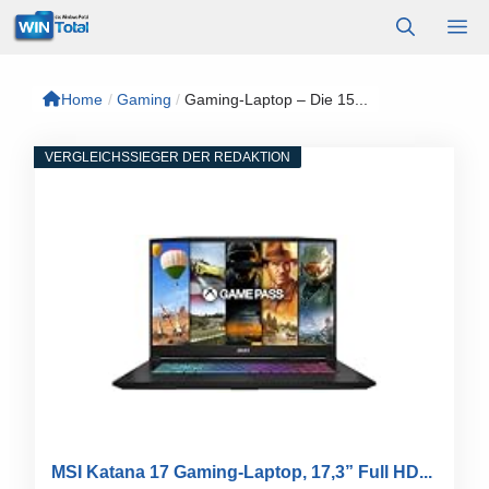
Zum
M
Inhalt
springen
Home
/
Gaming
/
Gaming-Laptop – Die 15...
VERGLEICHSSIEGER DER REDAKTION
MSI Katana 17 Gaming-Laptop, 17,3” Full HD...