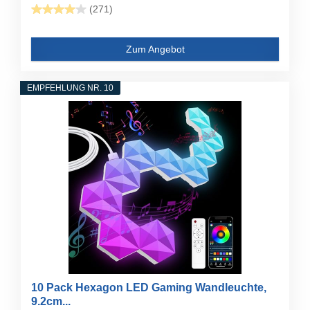
(271)
Zum Angebot
EMPFEHLUNG NR. 10
10 Pack Hexagon LED Gaming Wandleuchte,
9.2cm...