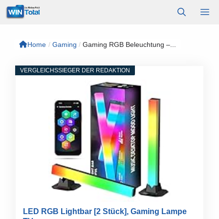
Zum
M
Inhalt
springen
Home
/
Gaming
/
Gaming RGB Beleuchtung –...
VERGLEICHSSIEGER DER REDAKTION
LED RGB Lightbar [2 Stück], Gaming Lampe