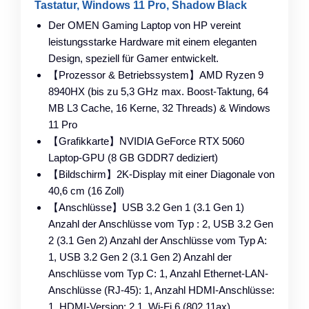
Tastatur, Windows 11 Pro, Shadow Black
Der OMEN Gaming Laptop von HP vereint
leistungsstarke Hardware mit einem eleganten
Design, speziell für Gamer entwickelt.
【Prozessor & Betriebssystem】AMD Ryzen 9
8940HX (bis zu 5,3 GHz max. Boost-Taktung, 64
MB L3 Cache, 16 Kerne, 32 Threads) & Windows
11 Pro
【Grafikkarte】NVIDIA GeForce RTX 5060
Laptop-GPU (8 GB GDDR7 dediziert)
【Bildschirm】2K-Display mit einer Diagonale von
40,6 cm (16 Zoll)
【Anschlüsse】USB 3.2 Gen 1 (3.1 Gen 1)
Anzahl der Anschlüsse vom Typ : 2, USB 3.2 Gen
2 (3.1 Gen 2) Anzahl der Anschlüsse vom Typ A:
1, USB 3.2 Gen 2 (3.1 Gen 2) Anzahl der
Anschlüsse vom Typ C: 1, Anzahl Ethernet-LAN-
Anschlüsse (RJ-45): 1, Anzahl HDMI-Anschlüsse:
1, HDMI-Version: 2.1, Wi-Fi 6 (802.11ax),