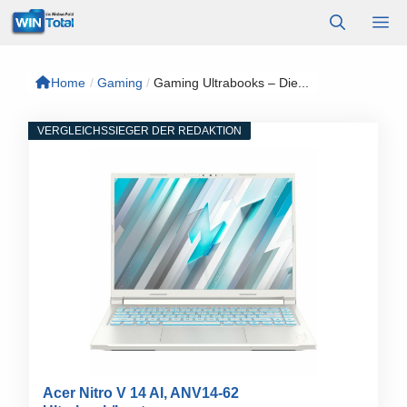
Zum
M
Inhalt
springen
Home
/
Gaming
/
Gaming Ultrabooks – Die...
VERGLEICHSSIEGER DER REDAKTION
Acer Nitro V 14 AI, ANV14-62