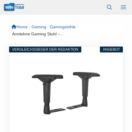
Zum
M
Inhalt
springen
Home
/
Gaming
/
Gamingstühle
/
Armlehne Gaming Stuhl –...
VERGLEICHSSIEGER DER REDAKTION
ANGEBOT