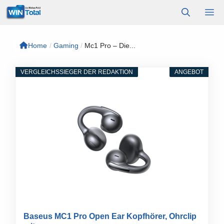
Zum
M
Inhalt
springen
Home
/
Gaming
/
Mc1 Pro – Die...
VERGLEICHSSIEGER DER REDAKTION
ANGEBOT
Baseus MC1 Pro Open Ear Kopfhörer, Ohrclip