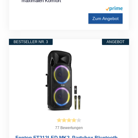
maximalen Komfort
Zum Angebot
BESTSELLER NR. 3
ANGEBOT
77 Bewertungen
Fenton FT212LED MK2, Partybox Bluetooth