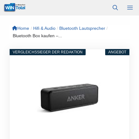
Zum
M
Inhalt
springen
Home
/
Hifi & Audio
/
Bluetooth Lautsprecher
/
Bluetooth Box kaufen –...
VERGLEICHSSIEGER DER REDAKTION
ANGEBOT