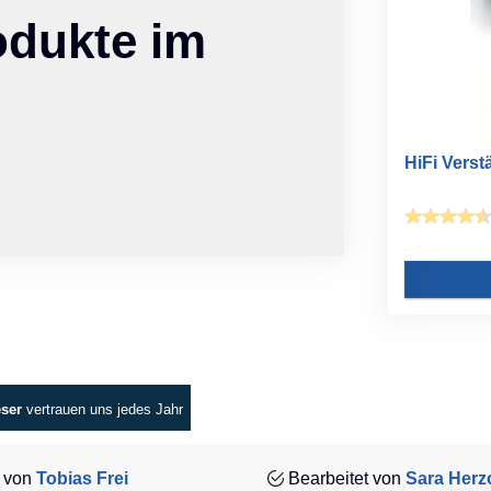
odukte im
HiFi Verst
eser
vertrauen uns jedes Jahr
 von
Tobias Frei
Bearbeitet von
Sara Herz