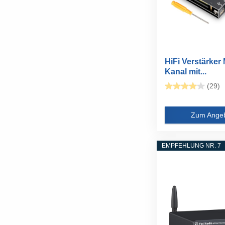
HiFi Verstärker
Kanal mit...
(29)
Zum Ange
EMPFEHLUNG NR. 7