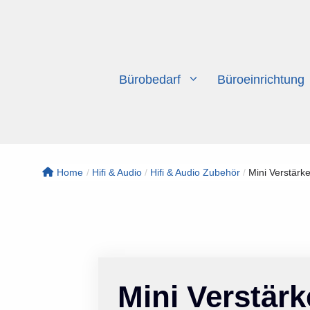
Zum
Inhalt
springen
Bürobedarf
Büroeinrichtung
Home
/
Hifi & Audio
/
Hifi & Audio Zubehör
/
Mini Verstärker
Mini Verstärke