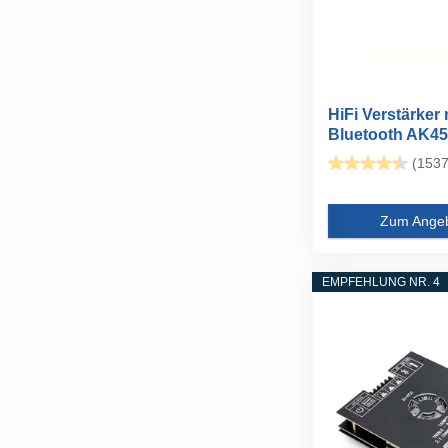
HiFi Verstärker 
Bluetooth AK45
Stereo...
(1537
Zum Ange
EMPFEHLUNG NR. 4