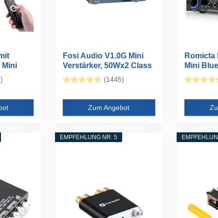
mit
Fosi Audio V1.0G Mini
Romicta H
 Mini
Verstärker, 50Wx2 Class
Mini Blue
D...
)
(1445)
bot
Zum Angebot
Zu
EMPFEHLUNG NR. 5
EMPFEHLUNG