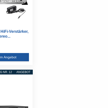
HiFi-Verstärker,
reo...
m Angebot
 NR. 12
ANGEBOT