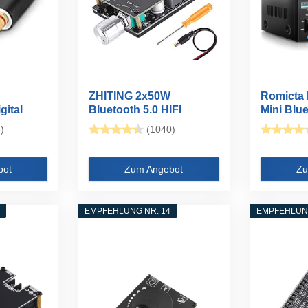
ZHITING 2x50W
Romicta H
gital
Bluetooth 5.0 HIFI
Mini Blue
Verstärker Board...
)
(1040)
bot
Zum Angebot
Zu
EMPFEHLUNG NR. 14
EMPFEHLUNG