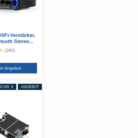
iFi-Verstärker,
tooth Stereo...
(260)
m Angebot
 NR. 6
ANGEBOT