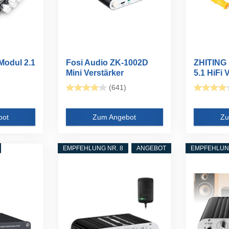
 Modul 2.1
Fosi Audio ZK-1002D
ZHITING 
Mini Verstärker
5.1 HiFi V
Bluetooth...
(641)
bot
Zum Angebot
Zu
EMPFEHLUNG NR. 8
ANGEBOT
EMPFEHLUNG