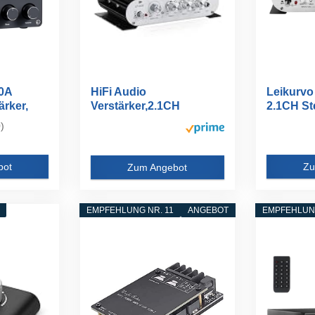
0A
HiFi Audio
Leikurvo 
ärker,
Verstärker,2.1CH
2.1CH Ste
Stereo...
)
bot
Zu
Zum Angebot
EMPFEHLUNG NR. 11
ANGEBOT
EMPFEHLUNG