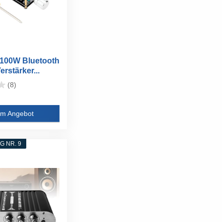
100W Bluetooth
erstärker...
(8)
m Angebot
 NR. 9