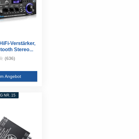
iFi-Verstärker,
tooth Stereo...
(636)
m Angebot
 NR. 15