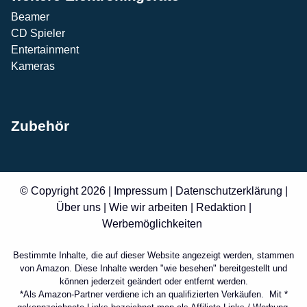
Beamer
CD Spieler
Entertainment
Kameras
Zubehör
© Copyright 2026 |
Impressum
|
Datenschutzerklärung
|
Über uns
|
Wie wir arbeiten
|
Redaktion
|
Werbemöglichkeiten
Bestimmte Inhalte, die auf dieser Website angezeigt werden, stammen
von Amazon. Diese Inhalte werden "wie besehen" bereitgestellt und
können jederzeit geändert oder entfernt werden.
*Als Amazon-Partner verdiene ich an qualifizierten Verkäufen. Mit *