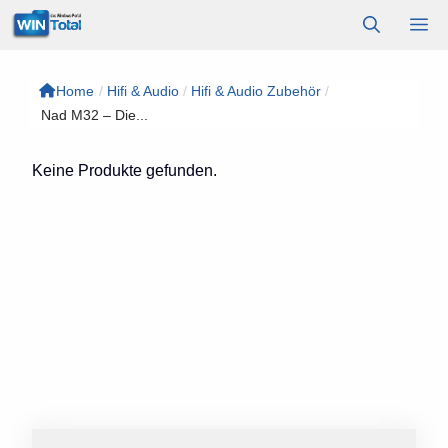
Zum
M
Inhalt
springen
Home
/
Hifi & Audio
/
Hifi & Audio Zubehör
/
Nad M32 – Die...
Keine Produkte gefunden.