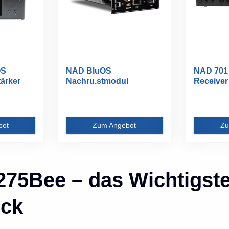
OS
NAD BluOS
NAD 701 
ärker
Nachru.stmodul
Receiver
MDCDDBLUOS2i
bot
Zum Angebot
Zu
275Bee – das Wichtigst
ick