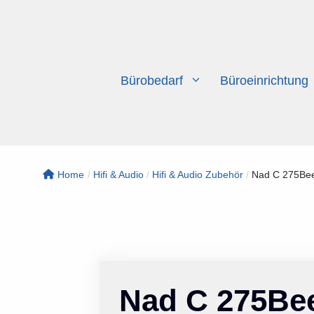
Zum
Inhalt
springen
Bürobedarf
Büroeinrichtung
Home
/
Hifi & Audio
/
Hifi & Audio Zubehör
/
Nad C 275Bee
Nad C 275Bee