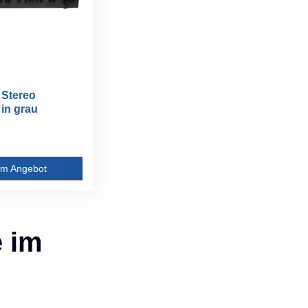
Stereo
 in grau
m Angebot
e im