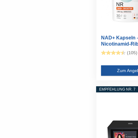
NAD+ Kapseln 
Nicotinamid-Ri
(NR...
(105)
Zum Ange
EMPFEHLUNG NR. 7