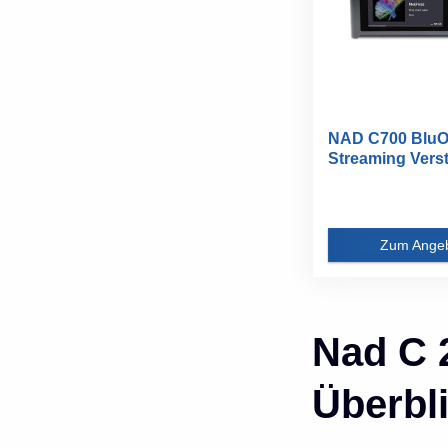
NAD C700 Blu
Streaming Verst
Zum Ange
Nad C 
Überbl