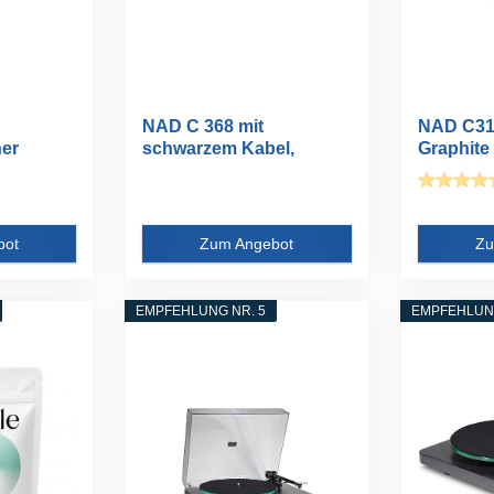
NAD C 368 mit
NAD C31
er
schwarzem Kabel,
Graphite 
...
Audioverstärker...
Verstärk
bot
Zum Angebot
Zu
EMPFEHLUNG NR. 5
EMPFEHLUNG