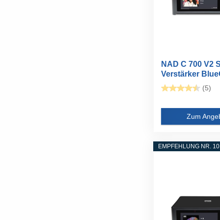
NAD C 700 V2 S
Verstärker Blu
(5)
Zum Ange
EMPFEHLUNG NR. 10