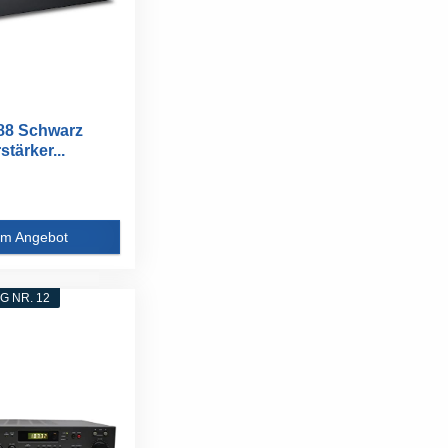
88 Schwarz
tärker...
m Angebot
 NR. 12