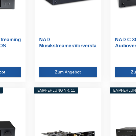
treaming
NAD
NAD C 3
eOS
Musikstreamer/Vorverstä
Audiovers
rker C658 Graphite
bot
Zum Angebot
Zu
EMPFEHLUNG NR. 11
EMPFEHLUNG