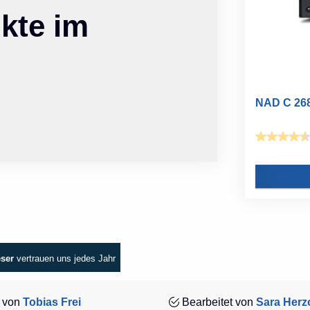
kte im
NAD C 268
eser
vertrauen uns jedes Jahr
 von
Tobias Frei
Bearbeitet von
Sara Herz