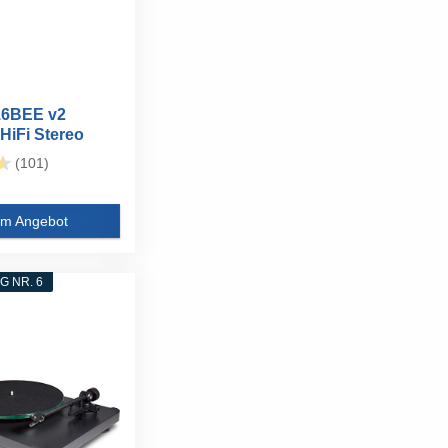
6BEE v2
HiFi Stereo
er
(101)
m Angebot
 NR. 6