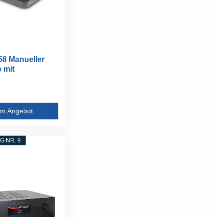
8 Manueller
 mit
rter...
m Angebot
 NR. 9