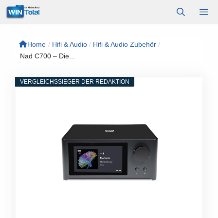
Zum
M
Inhalt
springen
Home
/
Hifi & Audio
/
Hifi & Audio Zubehör
/
Nad C700 – Die...
VERGLEICHSSIEGER DER REDAKTION